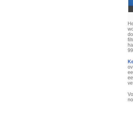
He
wo
do
fi
ha
99
Ke
ov
ee
ee
ve
Vo
no