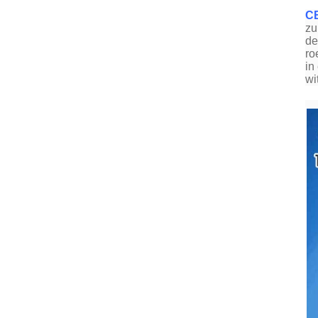
CB
zu
de
ro
in
wit