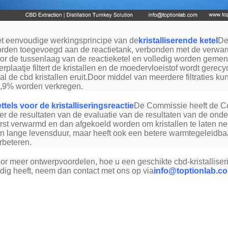
t eenvoudige werkingsprincipe van de
kristalliserende ketel
De
rden toegevoegd aan de reactietank, verbonden met de verwar
or de tussenlaag van de reactieketel en volledig worden geme
lterplaatje filtert de kristallen en de moedervloeistof wordt ger
al de cbd kristallen eruit.Door middel van meerdere filtraties 
,9% worden verkregen.
ttels voor de kristalliseringsreactie
De Commissie heeft de Co
er de resultaten van de evaluatie van de resultaten van de ond
rst verwarmd en dan afgekoeld worden om kristallen te laten neer
n lange levensduur, maar heeft ook een betere warmtegeleidbaa
rbeteren.
or meer ontwerpvoordelen, hoe u een geschikte cbd-kristalliser
dig heeft, neem dan contact met ons op via
info@toptionlab.c