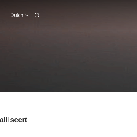
Dutch
lliseert