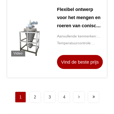
Flexibel ontwerp
voor het mengen en
roeren van conische
schroefbandmixer
Aanvullende kenmerken:
voor algemene
Verstelbare snelheid en
Temperatuurcontrole:
laboratoriumapparatuur
temperatuur
Digitale PID-controle
Video
Vind de beste prijs
1
2
3
4