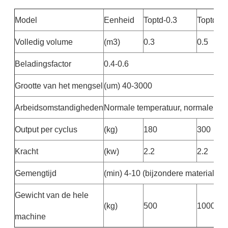
Model
Eenheid
Toptd-0.3
Toptd-0.
Volledig volume
(m3)
0.3
0.5
Beladingsfactor
0.4-0.6
Grootte van het mengsel
(um) 40-3000
Arbeidsomstandigheden
Normale temperatuur, normale druk
Output per cyclus
(kg)
180
300
Kracht
(kw)
2.2
2.2
Gemengtijd
(min) 4-10 (bijzondere materialen 
Gewicht van de hele
(kg)
500
1000
machine