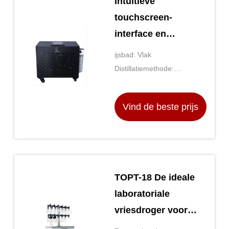
Intuïtieve
touchscreen-
interface en
geautomatiseerde
ijsbad: Vlak
functies in onze
Distillatiemethode:
ijsbadserie voor een
Verdamping van dunne film
gemakkelijke
Vind de beste prijs
bediening
TOPT-18 De ideale
laboratoriale
vriesdroger voor
langdurige