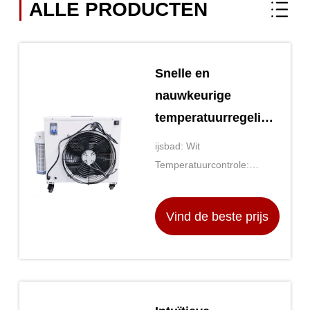
ALLE PRODUCTEN
Snelle en
nauwkeurige
temperatuurregeling
met ijsbad voor
ijsbad: Wit
laboratorium- en
Temperatuurcontrole:
industriële
Digitaal scherm
omgevingen
Vind de beste prijs