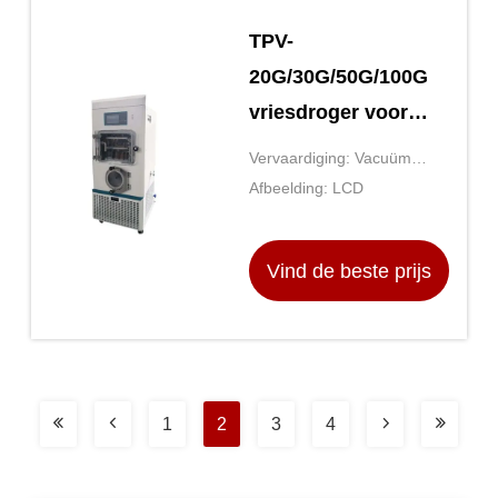
TPV-
20G/30G/50G/100G
vriesdroger voor
automatisering en
Vervaardiging: Vacuüm
preventie van
vriesdroger
Afbeelding: LCD
verontreiniging van
monsters
Vind de beste prijs
1
2
3
4