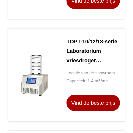
Vind de beste prijs
TOPT-10/12/18-serie
Laboratorium
vriesdroger
Hoogtemperatuur-
Locatie van de showroom:
en drukcontrole
Geen
Capaciteit: 1.4 m3/min
Vind de beste prijs