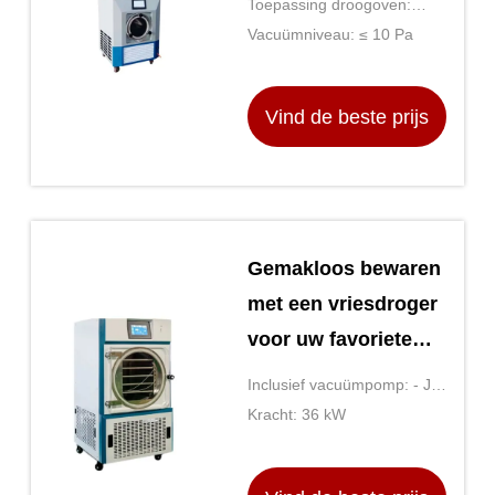
Toepassing droogoven:
conservering
Multifunctionele droger
Vacuümniveau: ≤ 10 Pa
Vind de beste prijs
Gemakloos bewaren
met een vriesdroger
voor uw favoriete
voedsel
Inclusief vacuümpomp: - Ja,
dat klopt.
Kracht: 36 kW