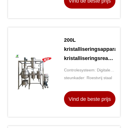
Vind de beste prijs
200L
kristalliseringsapparatuur
kristalliseringsreactor
voor pot olie kristal
Controlesysteem: Digitale
temperatuur- en
steunkader: Roestvrij staal
toerentalregeling
Vind de beste prijs