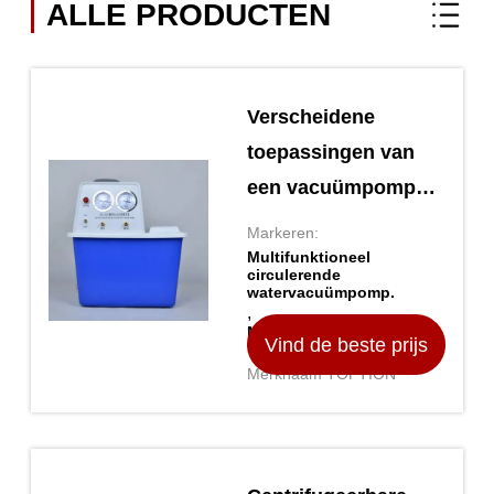
ALLE PRODUCTEN
Verscheidene
toepassingen van
een vacuümpomp
met circulerende
Markeren:
water
Multifunktioneel
circulerende
watervacuümpomp.
,
Multipurpose Water
Vind de beste prijs
Vacuum Pump
Merknaam TOPTION