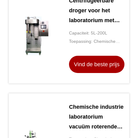
Centrifugeerbare
droger voor het
laboratorium met
een substraat van
Capaciteit: 5L-200L
roestvrijstalen
Toepassing: Chemische
platen
producten die, Plastieken
die, Voedselverwerking
Vind de beste prijs
verwerken verwerken
Chemische industrie
laboratorium
vacuüm roterende
verdamper met