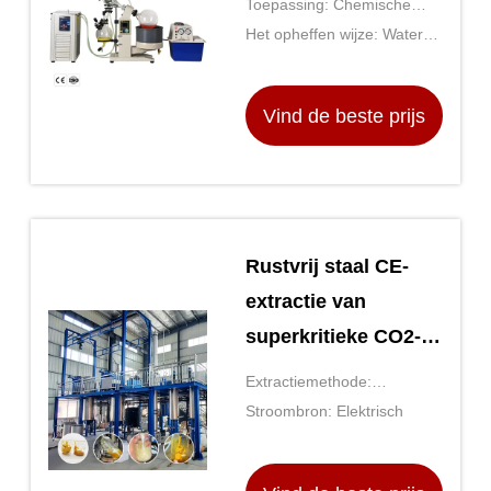
Toepassing: Chemische
automatische
industrie
Het opheffen wijze: Water
drukregeling en
((Olie) Badman Lifting
PTFE-diafragma
Vind de beste prijs
Rustvrij staal CE-
extractie van
superkritieke CO2-
vloeistof met
Extractiemethode:
elektrische
Oplosbare Extractie
Stroombron: Elektrisch
energiebron