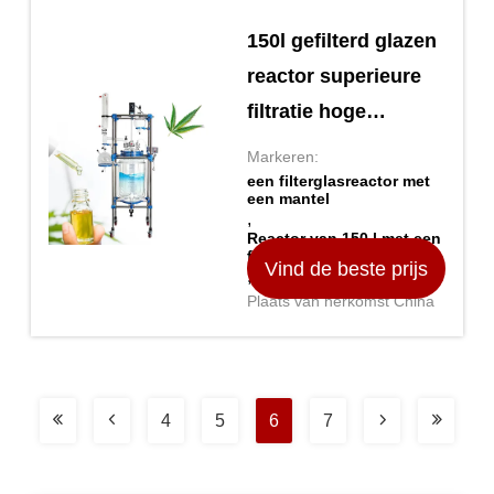
150l gefilterd glazen
reactor superieure
filtratie hoge
prestaties
Markeren:
een filterglasreactor met
een mantel
,
Reactor van 150 l met een
filterscherm
Vind de beste prijs
,
150l filterglasreactor
Plaats van herkomst China
4
5
6
7