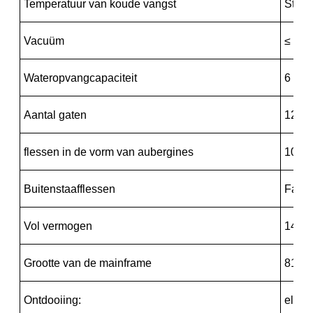
Temperatuur van koude vangst
Stand
Vacuüm
≤ 5 P
Wateropvangcapaciteit
6 kg/
Aantal gaten
12 ga
flessen in de vorm van aubergines
100 m
Buitenstaafflessen
Facult
Vol vermogen
1400
Grootte van de mainframe
810*
Ontdooiing:
elekt