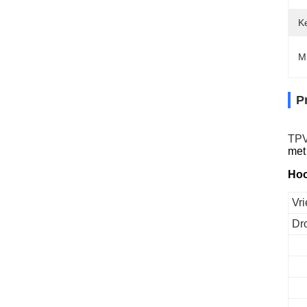
K
Mi
P
TPV
met
Hoo
Vr
Dr