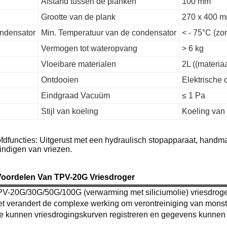
Afstand tussen de planken
100 mm
Grootte van de plank
270 x 400 
ndensator
Min. Temperatuur van de condensator
< - 75°C (zo
Vermogen tot wateropvang
> 6 kg
Vloeibare materialen
2L ((materia
Ontdooien
Elektrische 
Eindgraad Vacuüm
≤ 1 Pa
Stijl van koeling
Koeling van 
fdfuncties: Uitgerust met een hydraulisch stopapparaat, handma
indigen van vriezen.
Voordelen Van TPV-20G Vriesdroger
V-20G/30G/50G/100G (verwarming met siliciumolie) vriesdroger,
t verandert de complexe werking om verontreiniging van monst
e kunnen vriesdrogingskurven registreren en gegevens kunnen 