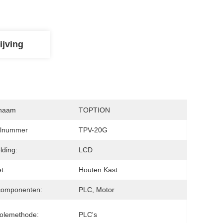
ijving
naam
TOPTION
lnummer
TPV-20G
lding:
LCD
t:
Houten Kast
componenten:
PLC, Motor
olemethode:
PLC's