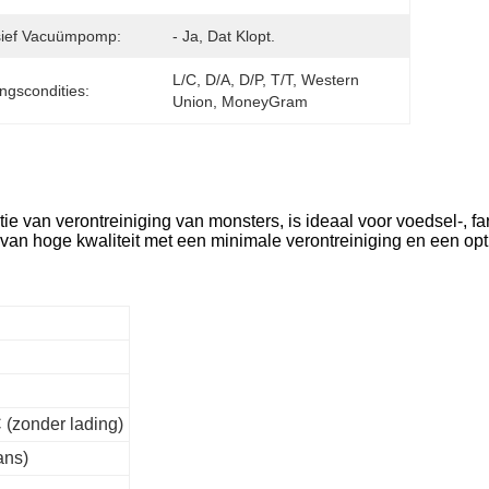
sief Vacuümpomp:
- Ja, Dat Klopt.
L/C, D/A, D/P, T/T, Western 
ingscondities:
Union, MoneyGram
tie van verontreiniging van monsters, is ideaal voor voedsel-, 
 van hoge kwaliteit met een minimale verontreiniging en een op
 (zonder lading)
ans)