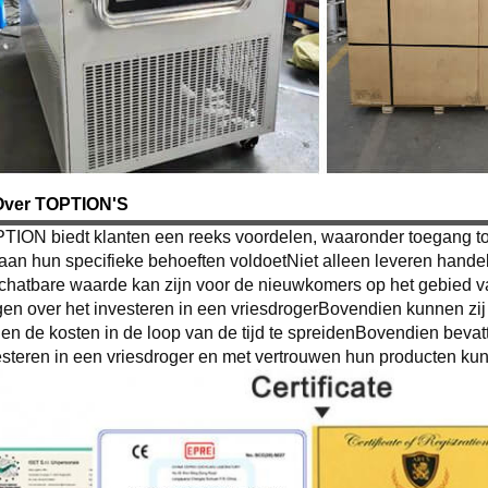
Over TOPTION'S
TION biedt klanten een reeks voordelen, waaronder toegang to
 aan hun specifieke behoeften voldoetNiet alleen leveren handel
chatbare waarde kan zijn voor de nieuwkomers op het gebied va
gen over het investeren in een vriesdrogerBovendien kunnen zij 
llen de kosten in de loop van de tijd te spreidenBovendien bev
esteren in een vriesdroger en met vertrouwen hun producten k