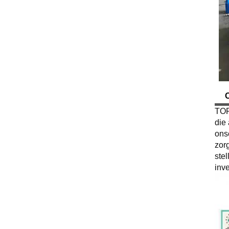
TOP
die
ons
zor
ste
inv