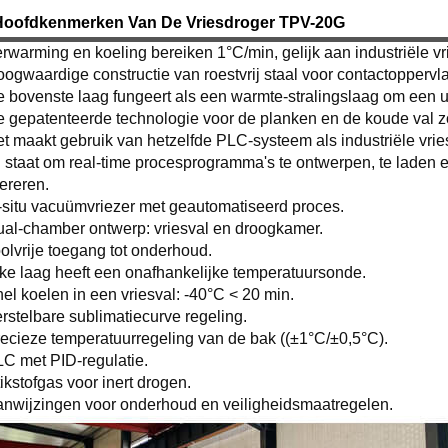
Hoofdkenmerken Van De Vriesdroger TPV-20G
rwarming en koeling bereiken 1°C/min, gelijk aan industriële vr
ogwaardige constructie van roestvrij staal voor contactoppervl
 bovenste laag fungeert als een warmte-stralingslaag om een 
 gepatenteerde technologie voor de planken en de koude val zor
t maakt gebruik van hetzelfde PLC-systeem als industriële vri
n staat om real-time procesprogramma's te ontwerpen, te laden 
ereren.
-situ vacuümvriezer met geautomatiseerd proces.
al-chamber ontwerp: vriesval en droogkamer.
olvrije toegang tot onderhoud.
ke laag heeft een onafhankelijke temperatuursonde.
el koelen in een vriesval: -40°C < 20 min.
rstelbare sublimatiecurve regeling.
ecieze temperatuurregeling van de bak ((±1°C/±0,5°C).
C met PID-regulatie.
ikstofgas voor inert drogen.
nwijzingen voor onderhoud en veiligheidsmaatregelen.