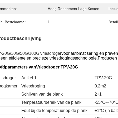
enmerken:
Hoog Rendement Lage Kosten
Inclu
n. Bestelaantal:
1
Betal
roductbeschrijving
-20G/30G/50G/100G vriesdroger
voor automatisering en preven
 een efficiënte en precieze vriesdrogingstechnologie.Producten
fdparameters van
Vriesdroger TPV-20G
iesdroger
Artikel 1
TPV-20G
oogkamer
Vriesdroging
0.2m2
Schijven van de plank
2+1
Temperatuurbereik van de plank
-55°C-+70°C
Fout bij de temperatuur op de plank
±1°C (in bal