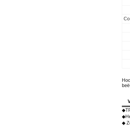
Co
Hoo
beë
◆TP
◆He
◆ Z