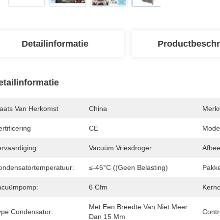
Detailinformatie
Productbeschr
etailinformatie
laats Van Herkomst
China
Merk
rtificering
CE
Mode
rvaardiging:
Vacuüm Vriesdroger
Afbee
ondensatortemperatuur:
≤-45°C ((Geen Belasting)
Pakke
acuümpomp:
6 Cfm
Kern
Met Een Breedte Van Niet Meer 
ype Condensator:
Contr
Dan 15 Mm