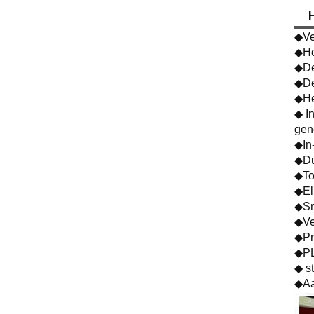
◆Ve
◆Ho
◆De
◆De
◆He
◆ I
gen
◆In
◆Du
◆To
◆El
◆Sn
◆Ve
◆Pr
◆PL
◆ st
◆Aa