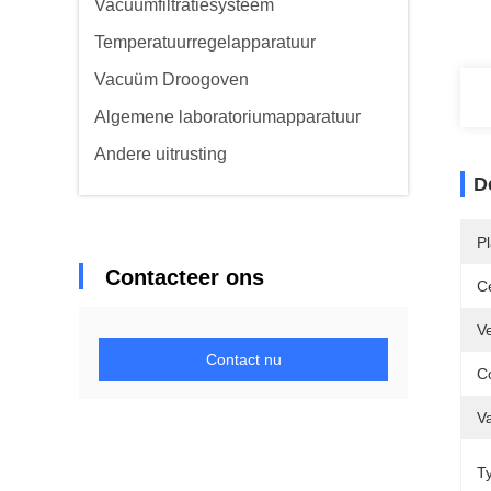
Vacuümfiltratiesysteem
Temperatuurregelapparatuur
Vacuüm Droogoven
Algemene laboratoriumapparatuur
Andere uitrusting
D
P
Contacteer ons
Ce
Ve
Contact nu
C
V
T