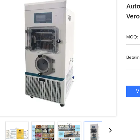
Auto
Vero
MOQ:
Betalin
V