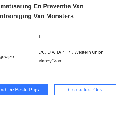
matisering En Preventie Van
ntreiniging Van Monsters
1
L/C, D/A, D/P, T/T, Western Union,
gswijze:
MoneyGram
ind De Beste Prijs
Contacteer Ons