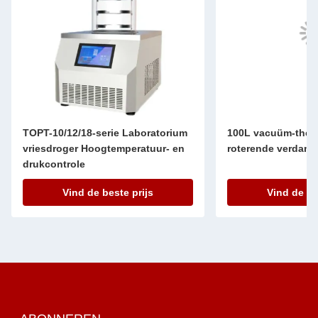
TOPT-10/12/18-serie Laboratorium
100L vacuüm-ther
vriesdroger Hoogtemperatuur- en
roterende verdamp
drukcontrole
Vind de beste prijs
Vind de be