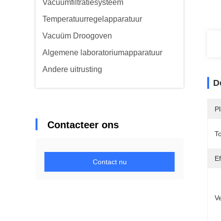
Vacuümfiltratiesysteem
Temperatuurregelapparatuur
Vacuüm Droogoven
Algemene laboratoriumapparatuur
Andere uitrusting
D
P
Contacteer ons
T
Ef
Contact nu
V