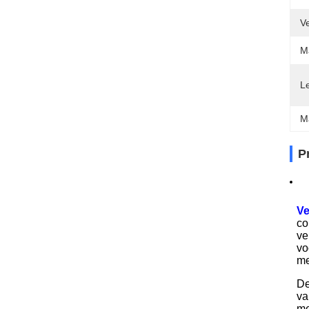
V
Ma
Le
M
P
V
co
ve
vo
me
De
va
me