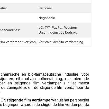
latie:
Verticaal
Negotiable
LC, T/T, PayPal, Western 
ingscondities:
Union, Kleinspeelbedrag, 
 film verdamper verticaal
, 
Verticale klimfilm verdamping
 chemische en bio-farmaceutische industrie, voor
rwijderen, ethanol-alcoholherwinning, enz.roterende
per en stijgende film verdamper zijn
Het meest
e zuinigste is en de stijgende film verdamper de
.
TION
stijgende film verdamper
Vanuit het perspectief
e begrijpen waarom de stijgende film verdamper de