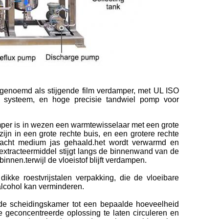
 genoemd als stijgende film verdamper, met UL ISO
of systeem, en hoge precisie tandwiel pomp voor
er is in wezen een warmtewisselaar met een grote
ijn in een grote rechte buis, en een grotere rechte
dracht medium jas gehaald.het wordt verwarmd en
xtracteermiddel stijgt langs de binnenwand van de
nnen.terwijl de vloeistof blijft verdampen.
kke roestvrijstalen verpakking, die de vloeibare
alcohol kan verminderen.
de scheidingskamer tot een bepaalde hoeveelheid
geconcentreerde oplossing te laten circuleren en