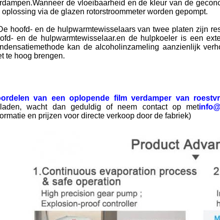
rdampen.Wanneer de vloeibaarheid en de kleur van de geconce
 oplossing via de glazen rotorstroommeter worden gepompt.
De hoofd- en de hulpwarmtewisselaars van twee platen zijn res
ofd- en de hulpwarmtewisselaar.en de hulpkoeler is een exte
ndensatiemethode kan de alcoholinzameling aanzienlijk verho
et te hoog brengen.
ordelen van een oplopende film verdamper van roestvri
laden, wacht dan geduldig of neem contact op met
info@
formatie en prijzen voor directe verkoop door de fabriek)