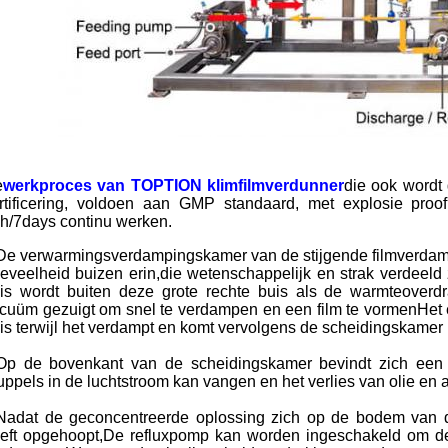
e
werkproces van TOPTION klimfilmverdunner
die ook wordt
rtificering, voldoen aan GMP standaard, met explosie pro
h/7days continu werken.
De verwarmingsverdampingskamer van de stijgende filmverdamp
eveelheid buizen erin,die wetenschappelijk en strak verdeeld z
is wordt buiten deze grote rechte buis als de warmteover
cuüm gezuigt om snel te verdampen en een film te vormenHet e
is terwijl het verdampt en komt vervolgens de scheidingskamer bi
Op de bovenkant van de scheidingskamer bevindt zich een di
uppels in de luchtstroom kan vangen en het verlies van olie en 
Nadat de geconcentreerde oplossing zich op de bodem van 
eft opgehoopt,De refluxpomp kan worden ingeschakeld om de 