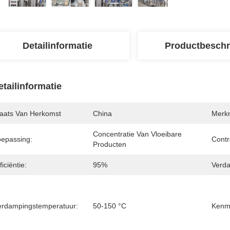
Detailinformatie
Productbeschr
etailinformatie
laats Van Herkomst
China
Merk
Concentratie Van Vloeibare 
oepassing:
Contr
Producten
ficiëntie:
95%
Verda
erdampingstemperatuur:
50-150 °C
Kenm