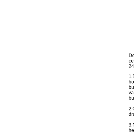
D
ce
24
1.
ho
bu
va
bu
2.
dr
3.
he