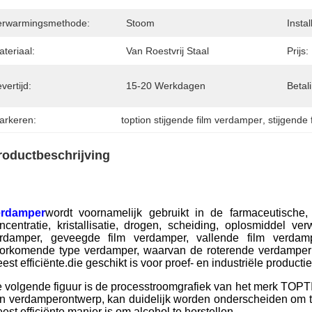
erwarmingsmethode:
Stoom
Instal
teriaal:
Van Roestvrij Staal
Prijs:
vertijd:
15-20 Werkdagen
Betal
arkeren:
toption stijgende film verdamper
, 
stijgende
roductbeschrijving
erdamper
wordt voornamelijk gebruikt in de farmaceutische,
ncentratie, kristallisatie, drogen, scheiding, oplosmiddel ve
rdamper, geveegde film verdamper, vallende film verdam
orkomende type verdamper, waarvan de roterende verdamper d
est efficiënte.die geschikt is voor proef- en industriële productie
 volgende figuur is de processtroomgrafiek van het merk TOP
n verdamperontwerp, kan duidelijk worden onderscheiden om t
est efficiënte manier is om alcohol te herstellen.