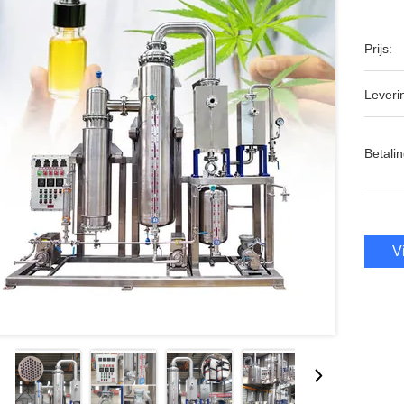
Prijs:
Leveri
Betalin
V