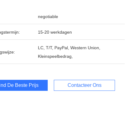
negotiable
ngstermijn:
15-20 werkdagen
LC, T/T, PayPal, Western Union,
gswijze:
Kleinspeelbedrag,
ind De Beste Prijs
Contacteer Ons