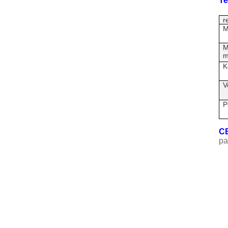
Te
r
M
M
m
K
V
P
CE
pa