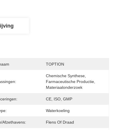
ijving
naam
TOPTION
Chemische Synthese, 
ssingen:
Farmaceutische Productie, 
Materiaalonderzoek
iceringen:
CE, ISO, GMP
ype:
Waterkoeling
/Afzethavens:
Flens Of Draad