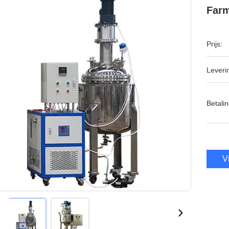
Farm
Prijs:
Leveri
Betalin
V