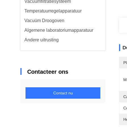
Vacuümfiltratiesysteem
Temperatuurregelapparatuur
Vacuüm Droogoven
Algemene laboratoriumapparatuur
Andere uitrusting
D
P
Contacteer ons
M
Contact nu
Ca
C
H