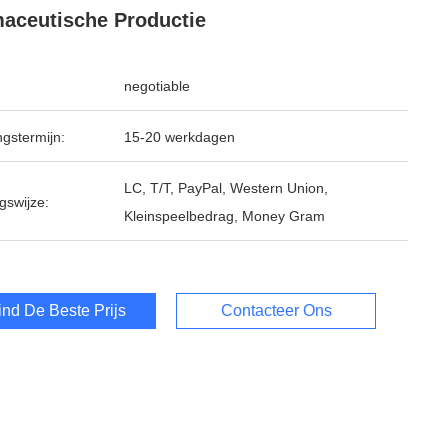
aceutische Productie
negotiable
ngstermijn:
15-20 werkdagen
LC, T/T, PayPal, Western Union,
gswijze:
Kleinspeelbedrag, Money Gram
ind De Beste Prijs
Contacteer Ons