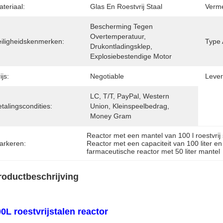
teriaal:
Glas En Roestvrij Staal
Verme
Bescherming Tegen 
Overtemperatuur, 
eiligheidskenmerken:
Type 
Drukontladingsklep, 
Explosiebestendige Motor
ijs:
Negotiable
Levert
LC, T/T, PayPal, Western 
talingscondities:
Union, Kleinspeelbedrag, 
Money Gram
Reactor met een mantel van 100 l roestvrij 
arkeren:
Reactor met een capaciteit van 100 liter en 
farmaceutische reactor met 50 liter mantel
roductbeschrijving
0L roestvrijstalen reactor