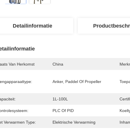
Detailinformatie
Productbeschr
etailinformatie
laats Van Herkomst
China
Merk
engapparaattype:
Anker, Paddel Of Propeller
Toepa
paciteit:
1L-100L
Certif
ontrolesysteem:
PLC Of PID
Koelt
et Verwarmen Type:
Elektrische Verwarming
Inham