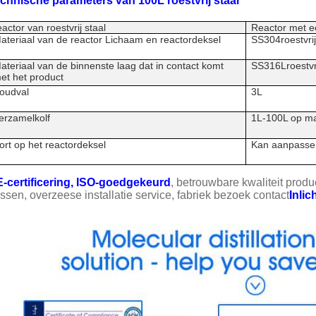
chnische parameters van 100L roestvrij staal
eactor van roestvrij staal
Reactor met e
ateriaal van de reactor Lichaam en reactordeksel
SS304
roestvri
ateriaal van de binnenste laag dat in contact komt
SS316L
roestvr
et het product
oudval
3L
erzamelkolf
1L-100L op m
ort op het reactordeksel
Kan aanpassen
-certificering, ISO-goedgekeurd
, betrouwbare kwaliteit produ
ssen, overzeese installatie service, fabriek bezoek contact
Inli