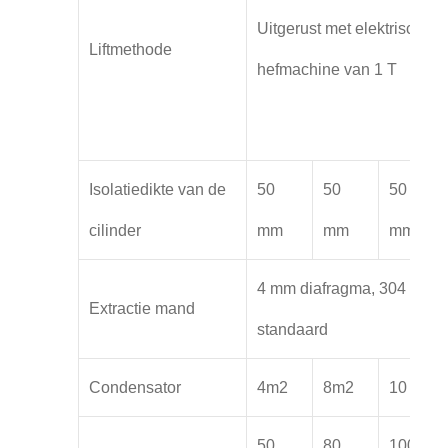
Uitgerust met elektrische
Liftmethode
hefmachine van 1 T
Isolatiedikte van de
50
50
50
cilinder
mm
mm
mm
4 mm diafragma, 304 mater
Extractie mand
standaard
Condensator
4m2
8m2
10 m2
50
80
100