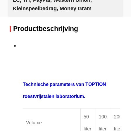
Kleinspeelbedrag, Money Gram
Productbeschrijving
Technische parameters van TOPTION
roestvrijstalen laboratorium.
50
100
200
Volume
liter
liter
liter
l