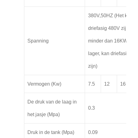
380V,50HZ (Het kan o
driefasig 480V zijn,
Spanning
minder dan 16KW en
lager, kan driefasig 22
zijn)
Vermogen (Kw)
7.5
12
16
De druk van de laag in
0.3
het jasje (Mpa)
Druk in de tank (Mpa)
0.09