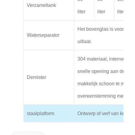
Verzameltank
liter
liter
liter
Het bovenglas is voorzien 
Waterseparator
uitlaat.
304 materiaal, interne buff
snelle opening aan de bov
Demister
makkelijk schoon te maken,
overeenstemming met de G
staalplatform
Ontwerp of verf van koolsto