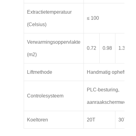
Extractietemperatuur
≤ 100
(Celsius)
Verwarmingsoppervlakte
0.72
0.98
1.38
(m2)
Liftmethode
Handmatig opheffen
PLC-besturing,
Controlesysteem
aanraakschermwerkin
Koeltoren
20T
30T