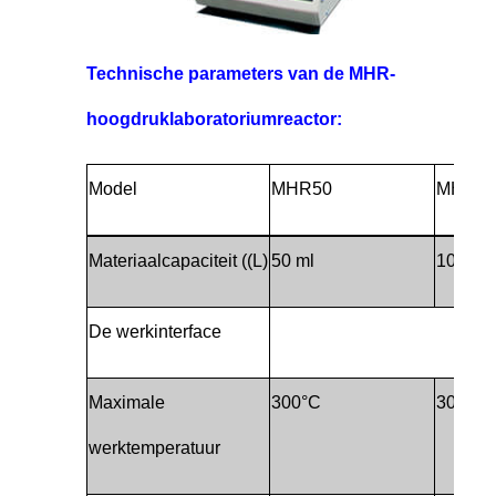
Technische parameters van de MHR-
hoogdruklaboratoriumreactor:
Model
MHR50
MHR10
Materiaalcapaciteit ((L)
50 ml
100 ml
De werkinterface
Maximale
300°C
300°C
werktemperatuur