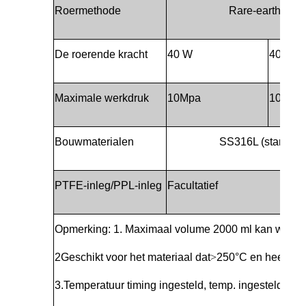
Roermethode
Rare-earth per
De roerende kracht
40 W
40 W
Maximale werkdruk
10Mpa
10Mpa
Bouwmaterialen
SS316L (standaard)
PTFE-inleg/PPL-inleg
Facultatief
Opmerking: 1. Maximaal volume 2000 ml kan worde
2Geschikt voor het materiaal dat
>
250°C en heeft mag
3.Temperatuur timing ingesteld, temp. ingesteld bij h