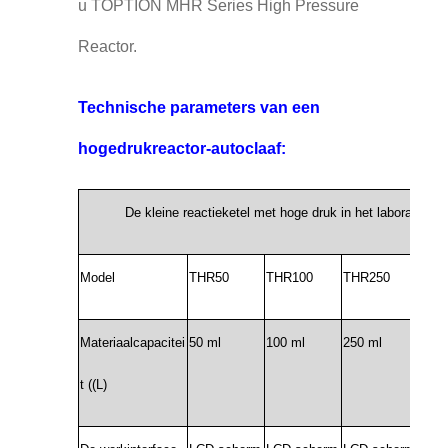
u TOPTION MHR Series High Pressure
Reactor.
Technische parameters van een
hogedrukreactor-autoclaaf:
De kleine reactieketel met hoge druk in het laboratoriu
Model
THR50
THR100
THR250
THR
Materiaalcapacitei
50 ml
100 ml
250 ml
500 
t ((L)