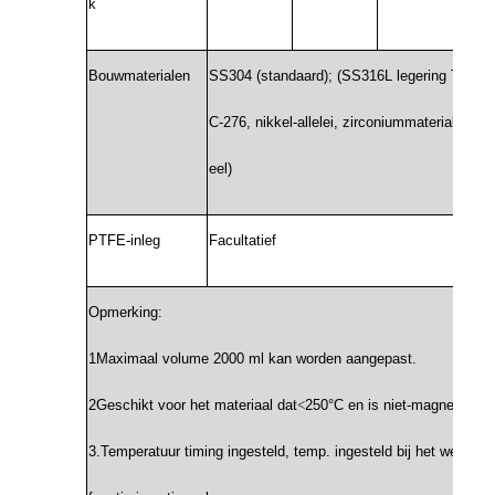
k
Bouwmaterialen
SS304 (standaard); (SS316L legering TA2, le
C-276, nikkel-allelei, zirconiummaterialen zij
eel)
PTFE-inleg
Facultatief
Opmerking:
1Maximaal volume 2000 ml kan worden aangepast.
2Geschikt voor het materiaal dat
<
250°C en is niet-magnetisch.
3.Temperatuur timing ingesteld, temp. ingesteld bij het werken,