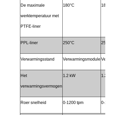
De maximale
180°C
180°C
werktemperatuur met
PTFE-liner
PPL-liner
250°C
250°C
Verwarmingsstand
Verwarmingsmodule
Verwar
Het
1.2 kW
1.2 kW
verwarmingsvermogen
Roer snelheid
0-1200 tpm
0-1200