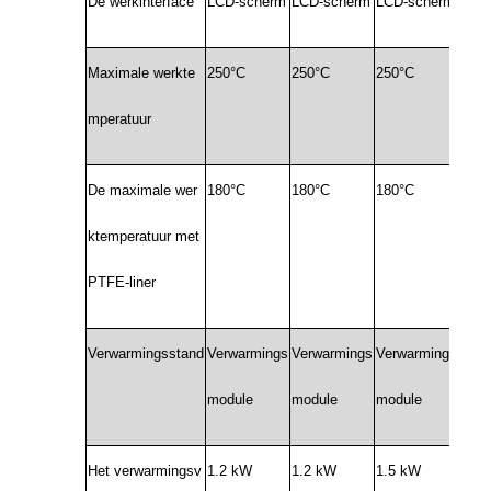
De werkinterface
LCD-scherm
LCD-scherm
LCD-scherm
LCD
Maximale werkte
250°C
250°C
250°C
250°
mperatuur
De maximale wer
180°C
180°C
180°C
180°
ktemperatuur met
PTFE-liner
Verwarmingsstand
Verwarmings
Verwarmings
Verwarmings
Verw
module
module
module
modu
Het verwarmingsv
1.2 kW
1.2 kW
1.5 kW
2.0 