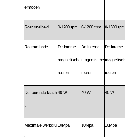
ermogen
Roer snelheid
0-1200 tpm
0-1200 tpm
0-1300 tpm
0-13
Roermethode
De interne
De interne
De interne
De i
magnetische
magnetische
magnetische
magn
roeren
roeren
roeren
roer
De roerende krach
40 W
40 W
40 W
80 
t
Maximale werkdru
10Mpa
10Mpa
10Mpa
10M