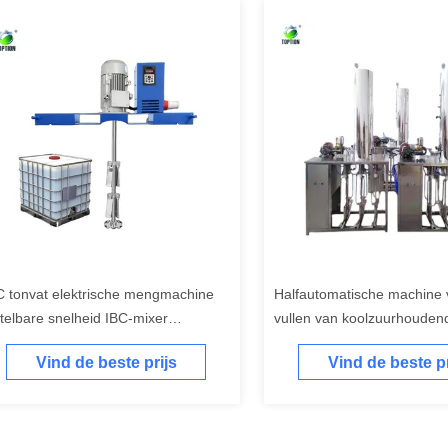
C tonvat elektrische mengmachine
Halfautomatische machine 
stelbare snelheid IBC-mixer
vullen van koolzuurhouden
ermachine voor vloeistof
200 ml-2L
Vind de beste prijs
Vind de beste pr