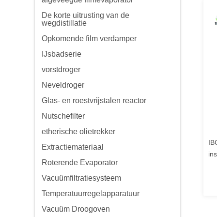
De korte uitrusting van de
wegdistillatie
Opkomende film verdamper
IJsbadserie
vorstdroger
Neveldroger
Glas- en roestvrijstalen reactor
Nutschefilter
etherische olietrekker
IB
Extractiemateriaal
in
Roterende Evaporator
ro
Vacuümfiltratiesysteem
Temperatuurregelapparatuur
Vacuüm Droogoven