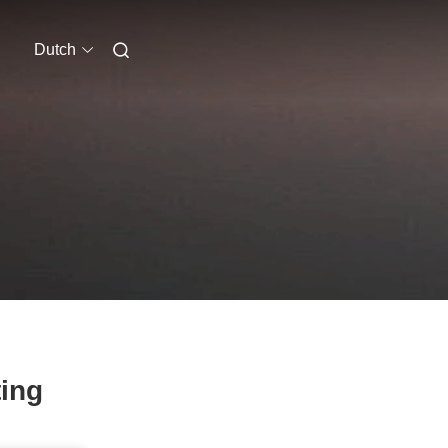
Dutch
ting