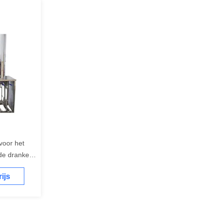
voor het
de dranken
ijs