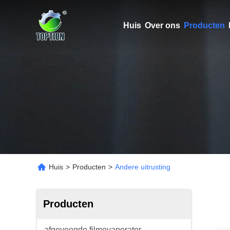
Huis
Over ons
Producten
Huis
>
Producten
>
Andere uitrusting
Producten
afgeveegde filmevaporator