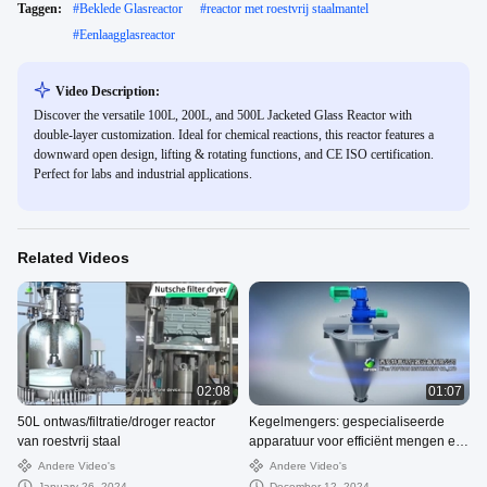
Taggen:
#
Beklede Glasreactor
#
reactor met roestvrij staalmantel
#
Eenlaagglasreactor
Video Description:
Discover the versatile 100L, 200L, and 500L Jacketed Glass Reactor with
double-layer customization. Ideal for chemical reactions, this reactor features a
downward open design, lifting & rotating functions, and CE ISO certification.
Perfect for labs and industrial applications.
Related Videos
02:08
01:07
50L ontwas/filtratie/droger reactor
Kegelmengers: gespecialiseerde
van roestvrij staal
apparatuur voor efficiënt mengen en
mengen
Andere Video's
Andere Video's
January 26, 2024
December 12, 2024