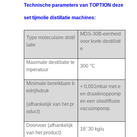
Technische parameters van TOPTION deze
set tijmolie distillatie machines:
MDS-30B-eenheid
Type moleculaire distil
voor korte destillati
latie
e
Maximale destillatie te
300 °C
mperatuur
Minimale bereikbare b
< 0,001mbar met e
edrijfsdruk
en draaiknoppomp
en een oliediffusie
(afhankelijk van het pr
vacuümpomp.
oduct)
Doorvoer (afhankelijk
18 ̊ 30 kg/u
van het product)