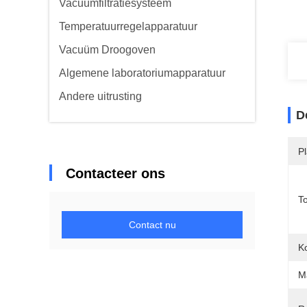
Vacuümfiltratiesysteem
Temperatuurregelapparatuur
Vacuüm Droogoven
Algemene laboratoriumapparatuur
Andere uitrusting
D
P
Contacteer ons
T
Contact nu
K
Ma