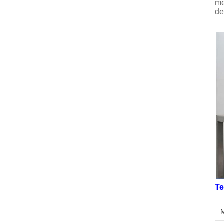
me
de
Te