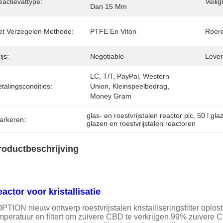
eactievattype:
Veili
Dan 15 Mm
et Verzegelen Methode:
PTFE En Viton
Roere
ijs:
Negotiable
Levert
LC, T/T, PayPal, Western 
talingscondities:
Union, Kleinspeelbedrag, 
Money Gram
glas- en roestvrijstalen reactor plc
, 
50 l gla
arkeren:
glazen en roestvrijstalen reactoren
roductbeschrijving
actor voor kristallisatie
PTION nieuw ontwerp roestvrijstalen kristalliseringsfilter oplost 
mperatuur en filtert om zuivere CBD te verkrijgen.99% zuivere C