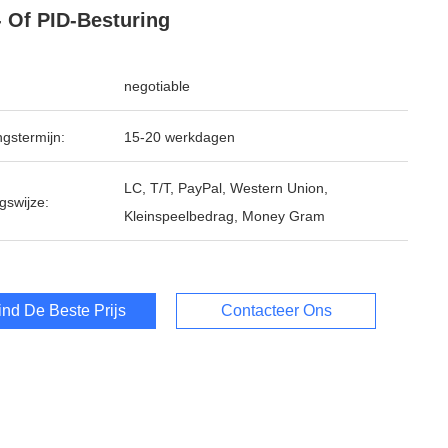
 Of PID-Besturing
negotiable
ngstermijn:
15-20 werkdagen
LC, T/T, PayPal, Western Union,
gswijze:
Kleinspeelbedrag, Money Gram
ind De Beste Prijs
Contacteer Ons