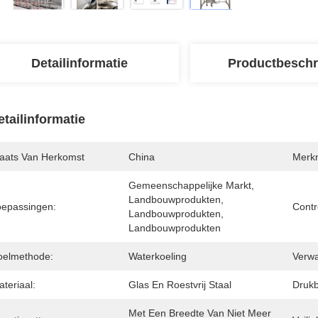
Detailinformatie
Productbeschr
etailinformatie
laats Van Herkomst
China
Merk
Gemeenschappelijke Markt, 
Landbouwprodukten, 
oepassingen:
Contr
Landbouwprodukten, 
Landbouwprodukten
oelmethode:
Waterkoeling
Verw
teriaal:
Glas En Roestvrij Staal
Drukb
Met Een Breedte Van Niet Meer 