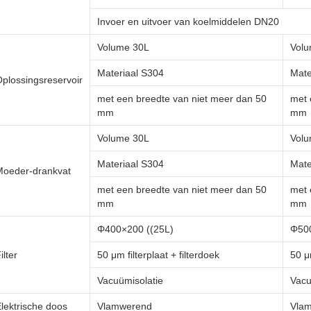
Invoer en uitvoer van koelmiddelen DN20
Volume 30L
Volu
Materiaal S304
Mate
plossingsreservoir
met een breedte van niet meer dan 50
met 
mm
mm
Volume 30L
Volu
Materiaal S304
Mate
Moeder-drankvat
met een breedte van niet meer dan 50
met 
mm
mm
Φ400×200 ((25L)
Φ500
ilter
50 μm filterplaat + filterdoek
50 μm
Vacuümisolatie
Vacu
lektrische doos
Vlamwerend
Vla