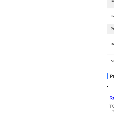
R
H
Pr
Be
M
P
Re
TO
te