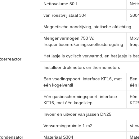
Nettovolume 50 L
Nett
van roestvrij staal 304
S304
Magnetische aandrijving, statische afdichting
Mengenvermogen 750 W,
Mixv
frequentieomrekeningssnelheidsregeling
freq
Het jasje is cyclisch verwarmd, en het jasje is 
oerreactor
Installeer drukmeters en thermometers
Een voedingspoort, interface KF16, met
Een 
één kogelventil
één 
Eén gasbeschermingspoort, interface
Eén 
KF16, met één kogelklep
KF25
Invoer en uitvoer van jassen DN25
Verwarmingsruimte 1 m2
Verw
Condensator
Materiaal S304
Mate