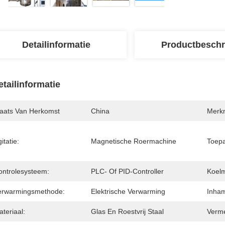
Detailinformatie
Productbeschr
etailinformatie
laats Van Herkomst
China
Merk
itatie:
Magnetische Roermachine
Toepa
ontrolesysteem:
PLC- Of PID-Controller
Koel
erwarmingsmethode:
Elektrische Verwarming
Inham
teriaal:
Glas En Roestvrij Staal
Verme