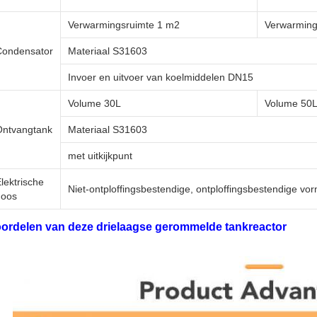
Verwarmingsruimte 1 m2
Verwarming
Condensator
Materiaal S31603
Invoer en uitvoer van koelmiddelen DN15
Volume 30L
Volume 50
Ontvangtank
Materiaal S31603
met uitkijkpunt
lektrische
Niet-ontploffingsbestendige, ontploffingsbestendige vo
doos
ordelen van deze drielaagse gerommelde tankreactor