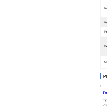
R
Ve
Pr
Be
M
P
D
TO
va