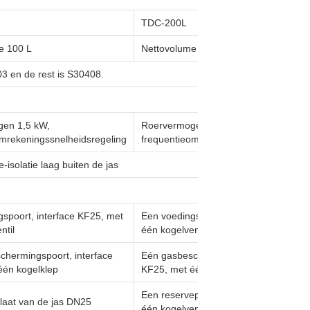
TDC-200L
e 100 L
Nettovolume 200 liter
03 en de rest is S30408.
en 1,5 kW,
Roervermogen 1,5 kW,
omrekeningssnelheidsregeling
frequentieomrekeningssnelheidsregeli
isolatie laag buiten de jas
spoort, interface KF25, met
Een voedingspoort, interface KF25, m
ntil
één kogelventil
chermingspoort, interface
Eén gasbeschermingspoort, interface
één kogelklep
KF25, met één kogelklep
Een reservepoort, interface KF25, met
itlaat van de jas DN25
één kogelventil.