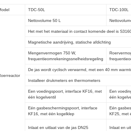
Model
TDC-50L
TDC-100L
Nettovolume 50 L
Nettovolum
Het met het materiaal in contact komende deel is S316
Magnetische aandrijving, statische afdichting
Mengenvermogen 750 W,
Roervermog
frequentieomrekeningssnelheidsregeling
frequentie
De jas wordt cyclisch verwarmd, met een 40 mm warmte-
oerreactor
Installeer drukmeters en thermometers
Een voedingspoort, interface KF16, met
Een voeding
één kogelventil
één kogelve
Eén gasbeschermingspoort, interface
Eén gasbes
KF16, met één kogelklep
KF25, met 
Inlaat en uitlaat van de jas DN25
Inlaat en u