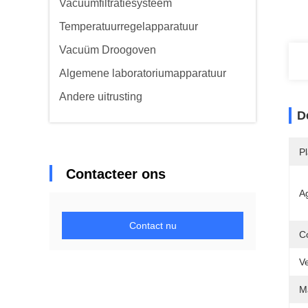
Vacuümfiltratiesysteem
Temperatuurregelapparatuur
Vacuüm Droogoven
Algemene laboratoriumapparatuur
Andere uitrusting
D
P
Contacteer ons
Ag
Contact nu
C
V
Ma