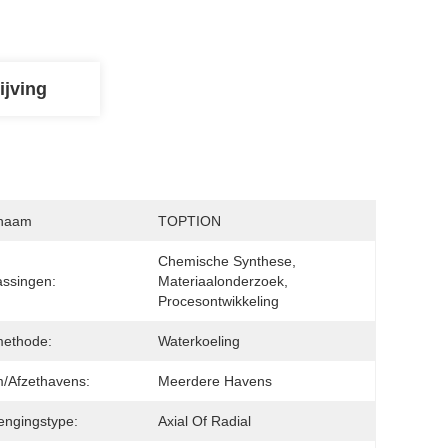
ijving
naam
TOPTION
Chemische Synthese, 
ssingen:
Materiaalonderzoek, 
Procesontwikkeling
methode:
Waterkoeling
/Afzethavens:
Meerdere Havens
ngingstype:
Axial Of Radial