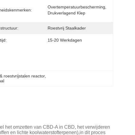
Overtemperatuurbescherming, 
gheidskenmerken:
Drukverlagend Klep
structuur:
Roestvrij Staalkader
ijd:
15-20 Werkdagen
 & roestvrijstalen reactor
, 
aal
oel het omzetten van CBD-A in CBD, het verwijderen
en en lichte koolwaterstofterpenen),in dit proces