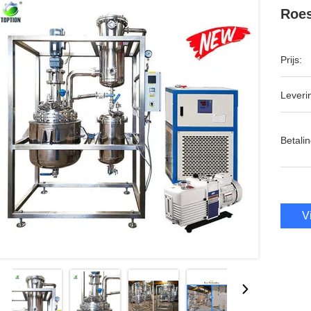
Roes
Prijs:
Leveri
Betalin
V