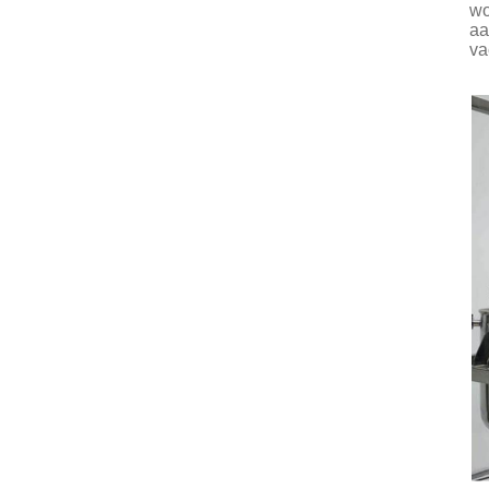
wo
aa
va