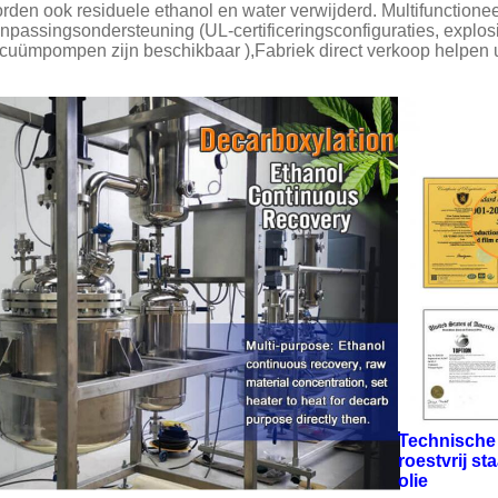
rden ook residuele ethanol en water verwijderd. Multifunctionee
npassingsondersteuning (UL-certificeringsconfiguraties, expl
cuümpompen zijn beschikbaar ),Fabriek direct verkoop helpen 
Technische 
roestvrij s
olie