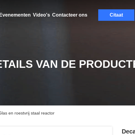
Evenementen
Video's
Contacteer ons
Citaat
ETAILS VAN DE PRODUCT
as en roestvrij staal reactor
Deca