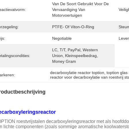
Van De Soort Gebruikt Voor De 
eactievatvorm:
Vervaardiging Van 
Veili
Motorvoertuigen
rzegeling:
PTFE- Of Viton-O-Ring
Steun
ijs:
Negotiable
Levert
LC, T/T, PayPal, Western 
talingscondities:
Union, Kleinspeelbedrag, 
Money Gram
decarboxylatie reactor toption
, 
toption glas
arkeren:
reactor voor decarboxylatie van roestvrij st
roductbeschrijving
ecarboxyleringsreactor
PTION roestvrijstalen decarboxyleringsreactor met als hoofdd
n lichte componenten (zoals sommige aromatische koolwaterstoff