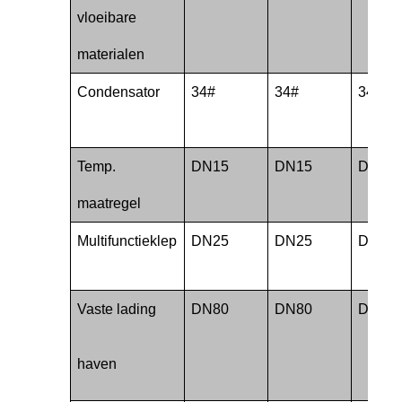
vloeibare
materialen
Condensator
34#
34#
34#
Temp.
DN15
DN15
DN15
maatregel
Multifunctieklep
DN25
DN25
DN25
Vaste lading
DN80
DN80
DN80
haven