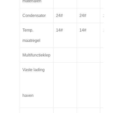
materialen
Condensator
24#
24#
24#
Temp.
14#
14#
14#
maatregel
Multifunctieklep
Vaste lading
haven