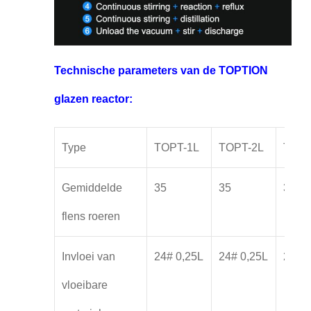
Technische parameters van de TOPTION
glazen reactor:
Type
TOPT-1L
TOPT-2L
TOPT
Gemiddelde
35
35
35
flens roeren
Invloei van
24# 0,25L
24# 0,25L
24# 0
vloeibare