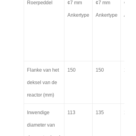
Roerpeddel
¢7 mm
¢7 mm
¢7 m
Ankertype
Ankertype
Anker
Flanke van het
150
150
150
deksel van de
reactor (mm)
Inwendige
113
135
150
diameter van