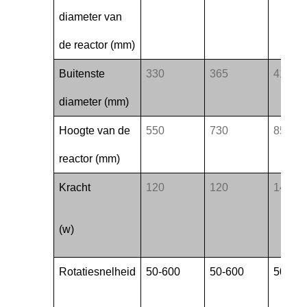
diameter van
de reactor (mm)
Buitenste
330
365
410
diameter (mm)
Hoogte van de
550
730
850
reactor (mm)
Kracht
120
120
140
(w)
Rotatiesnelheid
50-600
50-600
50-60