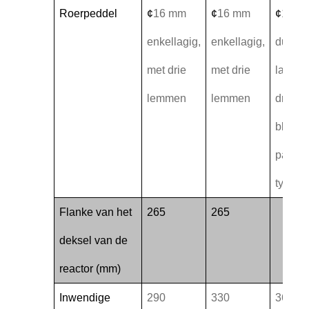
Roerpeddel
¢
16 mm
¢
16 mm
¢
16 m
enkellagig,
enkellagig,
dubbe
met drie
met drie
laag m
lemmen
lemmen
drie
bladen
paddle
type
Flanke van het
265
265
2
deksel van de
reactor (mm)
Inwendige
290
330
365