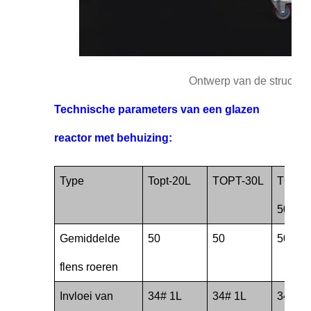
Ontwerp van de structuur
Technische parameters van een glazen
reactor met behuizing:
Type
Topt-20L
TOPT-30L
TOPT-
50L
Gemiddelde
50
50
50
flens roeren
Invloei van
34# 1L
34# 1L
34# 1L