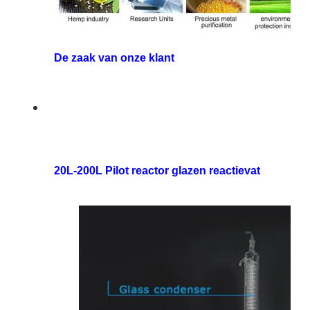
De zaak van onze klant
20L-200L Pilot reactor glazen reactievat