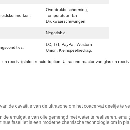
Overdrukbescherming, 
gheidskenmerken:
Temperatuur- En 
Drukwaarschuwingen
Negotiable
LC, T/T, PayPal, Western 
ingscondities:
Union, Kleinspeelbedrag, 
- en roestvrijstalen reactortoption
, 
Ultrasone reactor van glas en roestvr
n de cavatitie van de ultrasone om het coacervat deeltje te ve
t om de emulgatie van olie gemengd met water te realiseren, em
inue faseHet is een moderne chemische technologie om in plaat