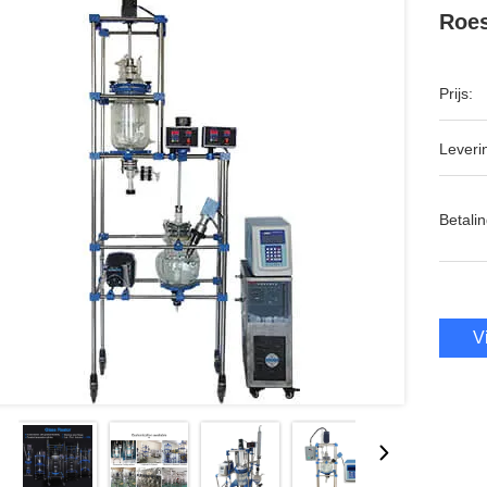
Roes
Prijs:
Leveri
Betalin
V