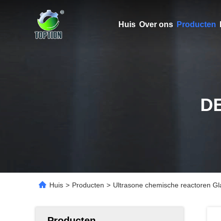
Huis
Over ons
Producten
D
Huis
>
Producten
>
Ultrasone chemische reactoren Gla
Producten