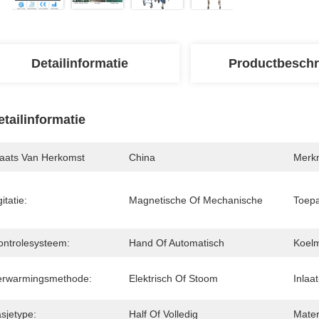
Detailinformatie
Productbeschr
etailinformatie
laats Van Herkomst
China
Merk
itatie:
Magnetische Of Mechanische
Toepa
ontrolesysteem:
Hand Of Automatisch
Koel
erwarmingsmethode:
Elektrisch Of Stoom
Inlaa
sjetype:
Half Of Volledig
Mater