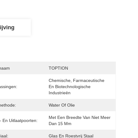
ijving
naam
TOPTION
Chemische, Farmaceutische 
ssingen:
En Biotechnologische 
Industrieën
methode:
Water Of Olie
Met Een Breedte Van Niet Meer 
t- En Uitlaatpoorten:
Dan 15 Mm
iaal:
Glas En Roestvrij Staal