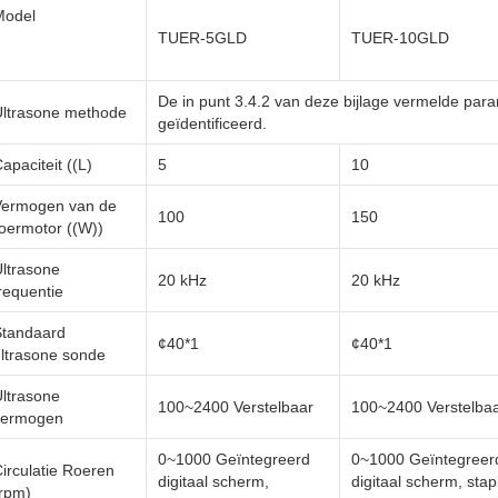
Model
TUER-5GLD
TUER-10GLD
De in punt 3.4.2 van deze bijlage vermelde pa
Ultrasone methode
geïdentificeerd.
apaciteit ((L)
5
10
Vermogen van de
100
150
oermotor ((W))
ltrasone
20 kHz
20 kHz
requentie
Standaard
¢40*1
¢40*1
ltrasone sonde
ltrasone
100~2400 Verstelbaar
100~2400 Verstelba
vermogen
0~1000 Geïntegreerd
0~1000 Geïntegreer
irculatie Roeren
digitaal scherm,
digitaal scherm, stap
rpm)