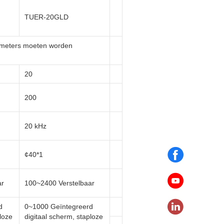
TUER-20GLD
rameters moeten worden
20
200
20 kHz
¢40*1
ar
100~2400 Verstelbaar
d
0~1000 Geïntegreerd
loze
digitaal scherm, staploze