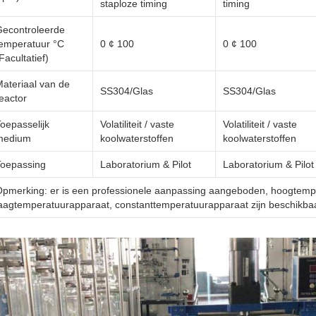
staploze timing
timing
Gecontroleerde
emperatuur °C
0 ¢ 100
0 ¢ 100
Facultatief)
ateriaal van de
SS304/Glas
SS304/Glas
eactor
oepasselijk
Volatiliteit / vaste
Volatiliteit / vaste
medium
koolwaterstoffen
koolwaterstoffen
Toepassing
Laboratorium & Pilot
Laboratorium & Pilot
pmerking: er is een professionele aanpassing aangeboden, hoogtemp
aagtemperatuurapparaat, constanttemperatuurapparaat zijn beschikbaa