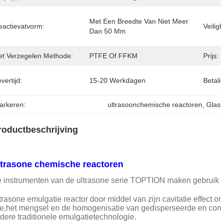
Met Een Breedte Van Niet Meer 
eactievatvorm:
Veili
Dan 50 Mm
et Verzegelen Methode:
PTFE Of FFKM
Prijs:
vertijd:
15-20 Werkdagen
Betal
arkeren:
ultrasoonchemische reactoren
, 
Glas
roductbeschrijving
ltrasone chemische reactoren
 instrumenten van de ultrasone serie TOPTION maken gebruik va
trasone emulgatie reactor door middel van zijn cavitatie effec
ie,het mengsel en de homogenisatie van gedisperseerde en cont
dere traditionele emulgatietechnologie.