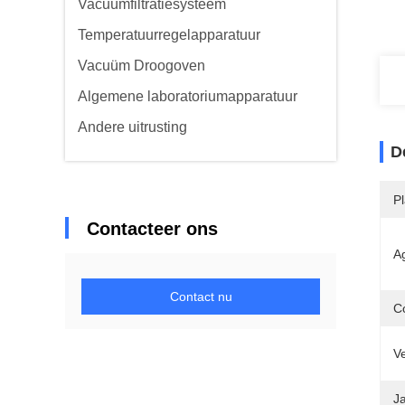
Vacuümfiltratiesysteem
Temperatuurregelapparatuur
Vacuüm Droogoven
Algemene laboratoriumapparatuur
Andere uitrusting
D
P
Contacteer ons
Ag
Contact nu
C
V
Ja