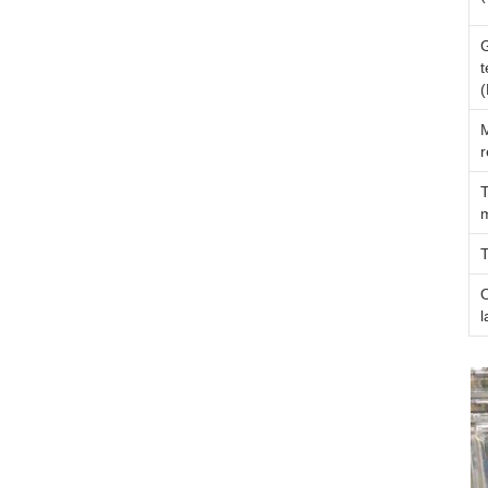
t
(
M
r
T
O
l