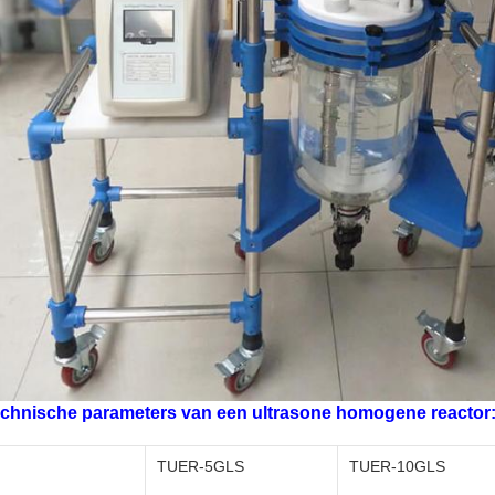
chnische parameters van een ultrasone homogene reactor
TUER-5GLS
TUER-10GLS