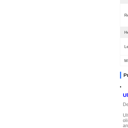
R
H
Le
M
P
U
De
Ul
ol
an