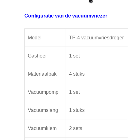
Configuratie van de vacuümvriezer
Model
TP-4 vacuümvriesdroger
Gasheer
1 set
Materiaalbak
4 stuks
Vacuümpomp
1 set
Vacuümslang
1 stuks
Vacuümklem
2 sets