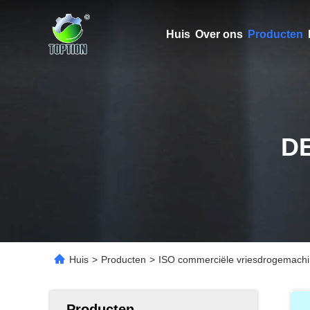
Huis
Over ons
Producten
D
Huis
>
Producten
>
ISO commerciële vriesdrogemachine
Producten