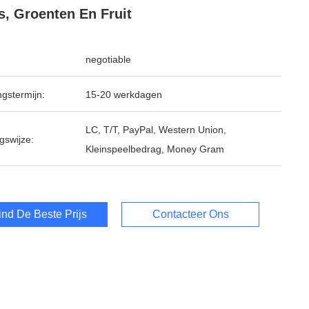
s, Groenten En Fruit
negotiable
ngstermijn:
15-20 werkdagen
LC, T/T, PayPal, Western Union,
gswijze:
Kleinspeelbedrag, Money Gram
ind De Beste Prijs
Contacteer Ons