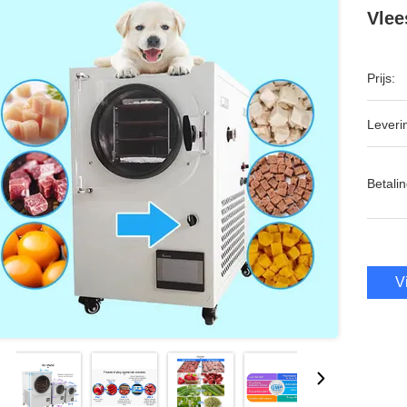
Vlee
Prijs:
Leveri
Betalin
V