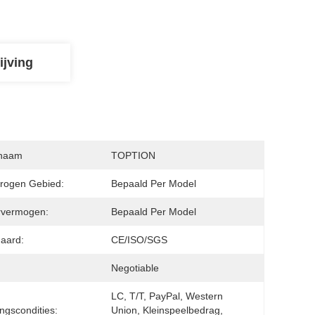
ijving
naam
TOPTION
rogen Gebied:
Bepaald Per Model
rvermogen:
Bepaald Per Model
aard:
CE/ISO/SGS
Negotiable
LC, T/T, PayPal, Western 
ingscondities:
Union, Kleinspeelbedrag, 