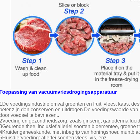
Toepassing van vacuümvriesdrogingsapparatuur
1De voedingsindustrie omvat groenten en fruit, vlees, kaas, dess
beter zijn dan conserven en uitdrogen.De voedingswaarde va
door voedsel te bevriezen..
2Voeding en gezondheidszorg, zoals ginseng, ganoderma lucid
3Geurende thee, inclusief allerlei soorten bloementee, groene the
4Kruidengeneeskunde, met inbegrip van honingsnoer, muntblad
5Huisdiervoeding: allerlei soorten vlees, vis, enz.