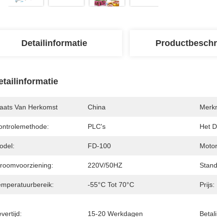
Detailinformatie
Productbeschr
etailinformatie
laats Van Herkomst
China
Merk
ontrolemethode:
PLC's
Het D
odel:
FD-100
Moto
troomvoorziening:
220V/50HZ
Stand
emperatuurbereik:
-55°C Tot 70°C
Prijs:
vertijd:
15-20 Werkdagen
Betal