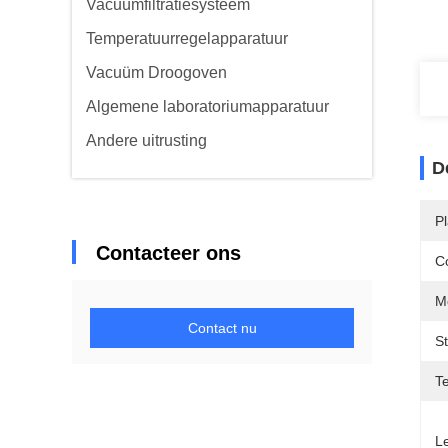
Vacuümfiltratiesysteem
Temperatuurregelapparatuur
Vacuüm Droogoven
Algemene laboratoriumapparatuur
Andere uitrusting
D
P
Contacteer ons
C
M
Contact nu
S
T
Le