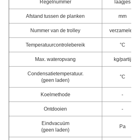
Regelnummer
laagjes
Afstand tussen de planken
mm
Nummer van de trolley
verzamelen
Temperatuurcontrolebereik
°C
Max. wateropvang
kg/partij
Condensatietemperatuur.
°C
(geen laden)
Koelmethode
-
Ontdooien
-
Eindvacuüm
Pa
(geen laden)