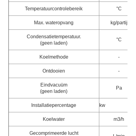
Temperatuurcontrolebereik
°C
Max. wateropvang
kg/partij
Condensatietemperatuur.
°C
(geen laden)
Koelmethode
-
Ontdooien
-
Eindvacuüm
Pa
(geen laden)
Installatiepercentage
kw
Koelwater
m3/h
Gecomprimeerde lucht