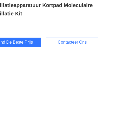
illatieapparatuur Kortpad Moleculaire
llatie Kit
ind De Beste Prijs
Contacteer Ons