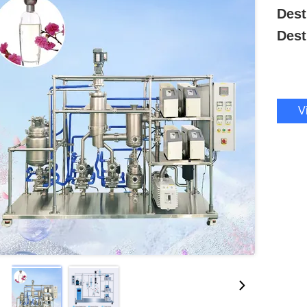
Dest
Desti
V