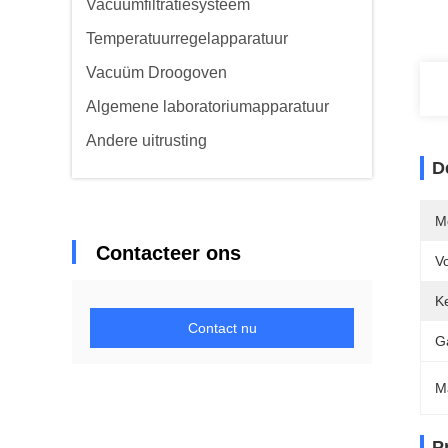
Vacuümfiltratiesysteem
Temperatuurregelapparatuur
Vacuüm Droogoven
Algemene laboratoriumapparatuur
Andere uitrusting
D
M
Contacteer ons
V
K
Contact nu
G
M
P