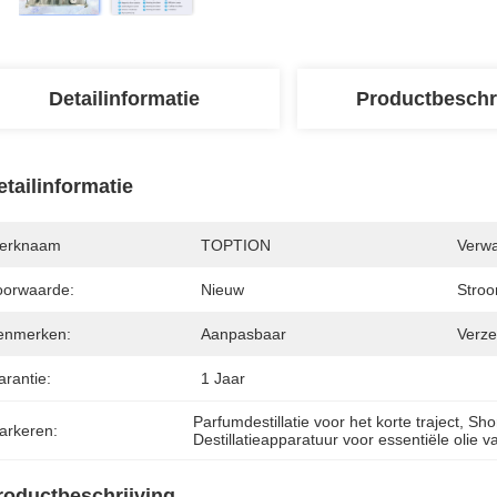
Detailinformatie
Productbeschr
etailinformatie
erknaam
TOPTION
Verwa
oorwaarde:
Nieuw
Stroo
enmerken:
Aanpasbaar
Verze
arantie:
1 Jaar
Parfumdestillatie voor het korte traject
, 
Shor
arkeren:
Destillatieapparatuur voor essentiële olie 
roductbeschrijving