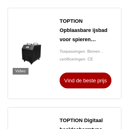
TOPTION
Opblaasbare ijsbad
voor spieren
verjongen en
Toepassingen: Binnen
energie verhogen
Openlucht
certificeringen: CE
Video
Vind de beste prijs
TOPTION Digitaal