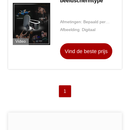
beeldschermtype
Afmetingen: Bepaald per
model
Afbeelding: Digitaal
Video
Vind de beste prijs
1