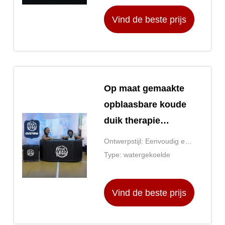
Vind de beste prijs
Op maat gemaakte
opblaasbare koude
duik therapie
Revolutionair
Ontwerpstijl: Eenvoudig en
badproduct voor
modern
Type: watergekoelde
atleet
Vind de beste prijs