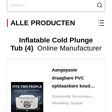
ALLE PRODUCTEN
Inflatable Cold Plunge
Tub (4)
Online Manufacturer
Aangepaste
draagbare PVC
opblaasbare koude
badkuip met koeler,
Ontwerpstijl: Eenvoudig en
vouwbare volwassen
modern
Afbeelding: Digitaal
ijsbadkuip