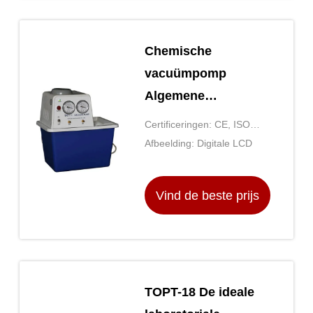
Chemische
vacuümpomp
Algemene
laboratoriumapparatuur
Certificeringen: CE, ISO
Chemie
9001
Afbeelding: Digitale LCD
Diafragmapomp
Vind de beste prijs
TOPT-18 De ideale