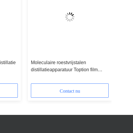
tillatie
Moleculaire roestvrijstalen
distillatieapparatuur Toption film
distillatie
Contact nu