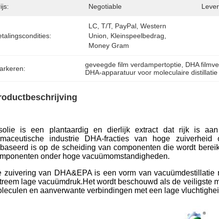
ijs:
Negotiable
Levert
LC, T/T, PayPal, Western 
talingscondities:
Union, Kleinspeelbedrag, 
Money Gram
geveegde film verdampertoptie
, 
DHA filmv
arkeren:
DHA-apparatuur voor moleculaire distillatie
roductbeschrijving
solie is een plantaardig en dierlijk extract dat rijk is
rmaceutische industrie DHA-fracties van hoge zuiverheid o
baseerd is op de scheiding van componenten die wordt bereikt d
mponenten onder hoge vacuümomstandigheden.
 zuivering van DHA&EPA is een vorm van vacuümdestillatie 
treem lage vacuümdruk.Het wordt beschouwd als de veiligste ma
leculen en aanverwante verbindingen met een lage vluchtighei