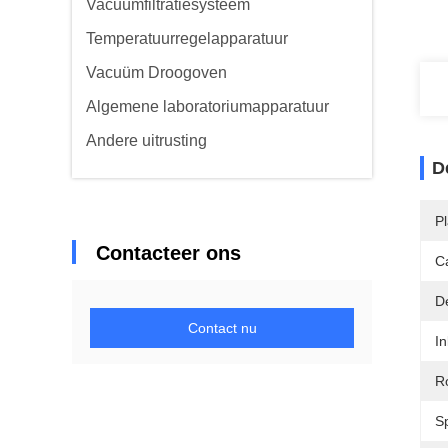
Vacuümfiltratiesysteem
Temperatuurregelapparatuur
Vacuüm Droogoven
Algemene laboratoriumapparatuur
Andere uitrusting
D
P
Contacteer ons
Ca
De
Contact nu
In
Ro
S