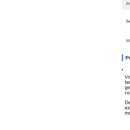
Pr
Be
M
P
Vi
fa
ge
co
De
ex
mo