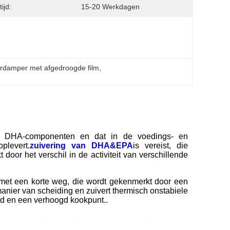
ijd:
15-20 Werkdagen
erdamper met afgedroogde film
, 
 aan DHA-componenten en dat in de voedings- en
plevert.
zuivering van DHA&EPA
is vereist, die
oor het verschil in de activiteit van verschillende
met een korte weg, die wordt gekenmerkt door een
nier van scheiding en zuivert thermisch onstabiele
d en een verhoogd kookpunt..