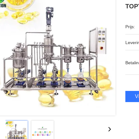
TOPT
Prijs:
Leveri
Betalin
V