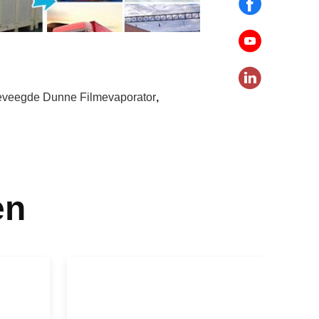
eveegde Dunne Filmevaporator
,
en