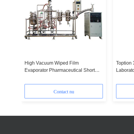
High Vacuum Wiped Film
Toption
 hoge
Evaporator Pharmaceutical Short
Laborato
Path Distillatie Eenheid
Destilla
Contact nu