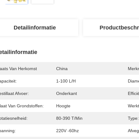
Detailinformatie
Productbeschr
etailinformatie
laats Van Herkomst
China
Merk
paciteit:
1-100 L/h
Diame
stillaat Afvoer:
Onderkant
Effic
laat Van Grondstoffen:
Hoogte
Werkt
tatiesnelheid:
80-390 T/min
Type:
panning:
220V -60hz
Afve