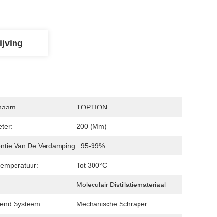
ijving
naam
TOPTION
ter:
200 (mm)
iëntie Van De Verdamping:
95-99%
emperatuur:
Tot 300°C
Moleculair Distillatiemateriaal
gend Systeem:
Mechanische Schraper