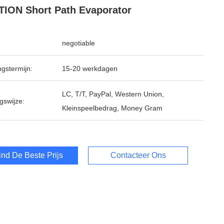
ION Short Path Evaporator
negotiable
ngstermijn:
15-20 werkdagen
LC, T/T, PayPal, Western Union,
gswijze:
Kleinspeelbedrag, Money Gram
ind De Beste Prijs
Contacteer Ons