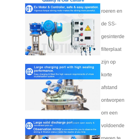
roeren en
de SS-
gesinterde
filterplaat
zijn op
korte
afstand
ontworpen
om een
voldoende
roeren te