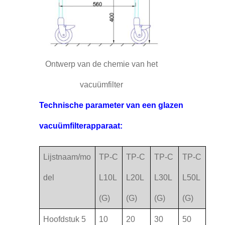
Ontwerp van de chemie van het
vacuümfilter
Technische parameter van een glazen
vacuümfilterapparaat:
Lijstnaam/mo
TP-C
TP-C
TP-C
TP-C
del
L10L
L20L
L30L
L50L
(G)
(G)
(G)
(G)
Hoofdstuk 5
10
20
30
50