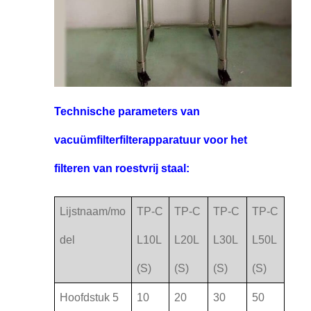
Technische parameters van
vacuümfilterfilterapparatuur voor het
filteren van roestvrij staal:
Lijstnaam/mo
TP-C
TP-C
TP-C
TP-C
del
L10L
L20L
L30L
L50L
(S)
(S)
(S)
(S)
Hoofdstuk 5
10
20
30
50