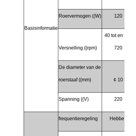
Roervermogen ((W)
120
Basisinformatie
40 tot en met
Versnelling ((rpm)
720
De diameter van de
roerstaaf ((mm)
¢ 10
Spanning ((V)
220
frequentieregeling
Hebben