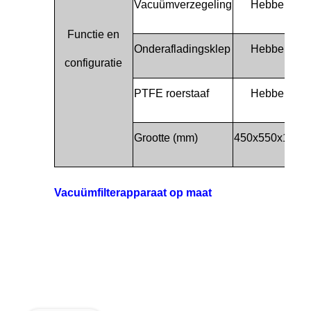
Vacuümverzegeling
Hebben
Functie en
Onderafladingsklep
Hebben
configuratie
PTFE roerstaaf
Hebben
Grootte (mm)
450x550x1200
Vacuümfilterapparaat op maat