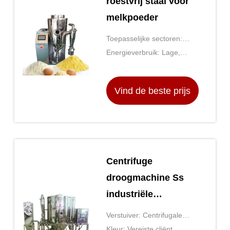
roestvrij staal voor
melkpoeder
Toepasselijke sectoren:
Fabriek
Energieverbruik: Lage,
gemiddelde, hoge
Vind de beste prijs
Centrifuge
droogmachine Ss
industriële
droogmachine
Verstuiver: Centrifugale
spray
Kleur: Vereiste cliënt