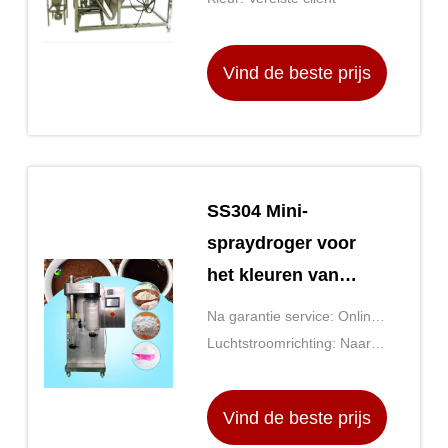
Vind de beste prijs
SS304 Mini-
spraydroger voor
het kleuren van
dranken met
Na garantie service: Online
smaakstoffen
ondersteuning
Luchtstroomrichting: Naar
beneden
Vind de beste prijs