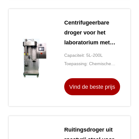
Centrifugeerbare
droger voor het
laboratorium met
een substraat van
Capaciteit: 5L-200L
roestvrijstalen
Toepassing: Chemische
platen
producten die, Plastieken
die, Voedselverwerking
Vind de beste prijs
verwerken verwerken
Ruitingsdroger uit