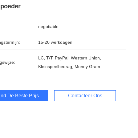
kpoeder
negotiable
ngstermijn:
15-20 werkdagen
LC, T/T, PayPal, Western Union,
gswijze:
Kleinspeelbedrag, Money Gram
ind De Beste Prijs
Contacteer Ons