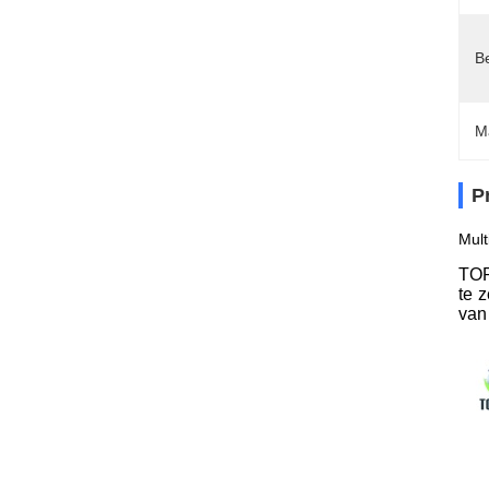
Be
M
P
Mult
TO
te 
van 