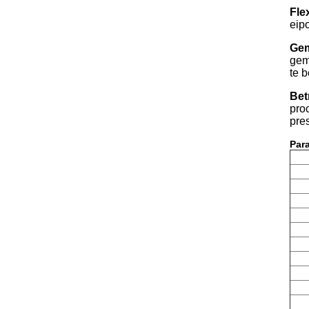
Flex
eip
Gem
gem
te 
Bet
pro
pres
Par