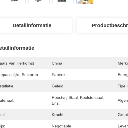
Detailinformatie
Productbeschr
etailinformatie
laats Van Herkomst
China
Merk
oepasselijke Sectoren:
Fabriek
Energ
stallatie:
Geleid
Tipe 
Roestvrij Staal, Koolstofstaal, 
teriaal:
Algem
Enz.
oel:
Kracht
Groot
ijs:
Negotiable
Levert