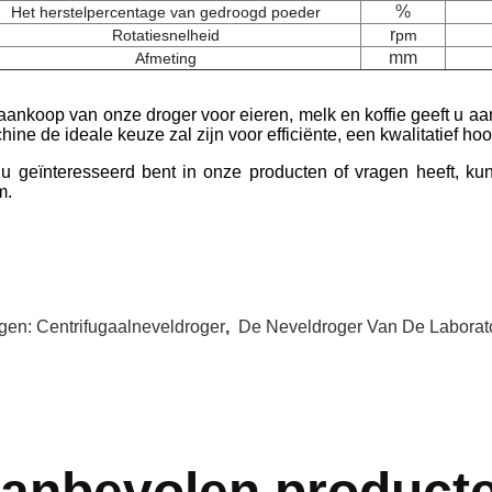
%
Het herstelpercentage van gedroogd poeder
r
Rotatiesnelheid
pm
mm
Afmeting
aankoop van onze droger voor eieren, melk en koffie geeft u aan
ine de ideale keuze zal zijn voor efficiënte, een kwalitatief ho
 u geïnteresseerd bent in onze producten of vragen heeft, ku
m.
gen:
Centrifugaalneveldroger
,
De Neveldroger Van De Laborat
anbevolen product