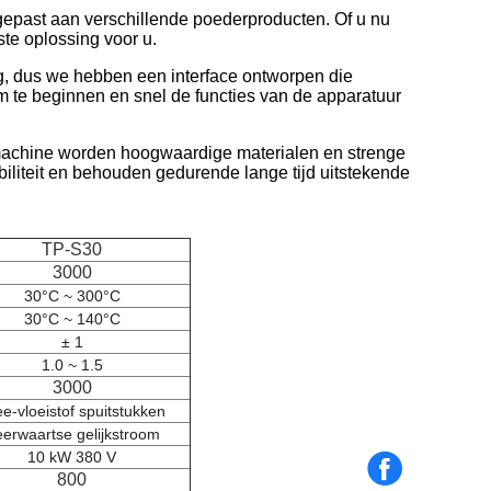
past aan verschillende poederproducten. Of u nu
te oplossing voor u.
ng, dus we hebben een interface ontworpen die
m te beginnen en snel de functies van de apparatuur
rmachine worden hoogwaardige materialen en strenge
iliteit en behouden gedurende lange tijd uitstekende
TP-S30
3000
30°C ~ 300°C
30°C ~ 140°C
± 1
1.0 ~ 1.5
3000
e-vloeistof spuitstukken
erwaartse gelijkstroom
10 kW 380 V
800