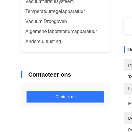
Vacuümfiltratiesysteem
Temperatuurregelapparatuur
Vacuüm Droogoven
Algemene laboratoriumapparatuur
Andere uitrusting
D
P
Contacteer ons
T
In
Contact nu
Ma
D
Pr