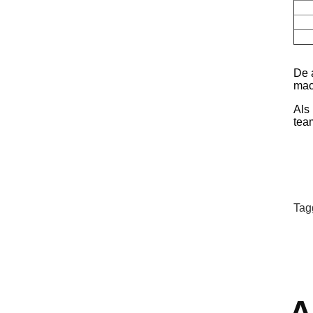
De 
mach
Als
tea
Tag
A