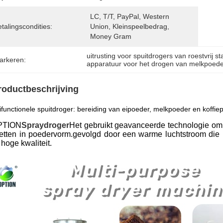
LC, T/T, PayPal, Western 
talingscondities:
Union, Kleinspeelbedrag, 
Money Gram
uitrusting voor spuitdrogers van roestvrij st
arkeren:
apparatuur voor het drogen van melkpoede
roductbeschrijving
ifunctionele spuitdroger: bereiding van eipoeder, melkpoeder en koffie
PTION
Spraydroger
Het gebruikt geavanceerde technologie om e
zetten in poedervorm.gevolgd door een warme luchtstroom die he
hoge kwaliteit.