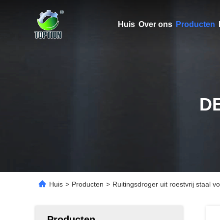
Huis
Over ons
Producten
D
Huis
>
Producten
>
Ruitingsdroger uit roestvrij staal 
Producten