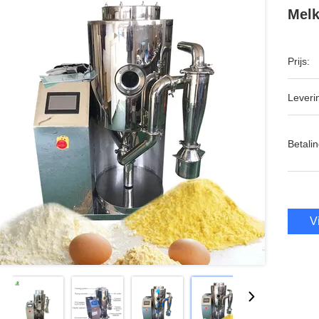
Mel
Prijs:
Leveri
Betalin
V