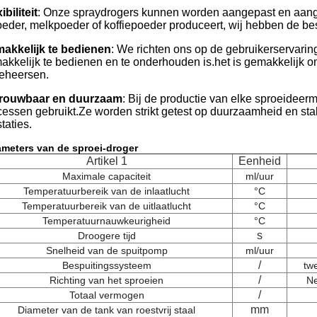
ibiliteit
: Onze spraydrogers kunnen worden aangepast en aange
oeder, melkpoeder of koffiepoeder produceert, wij hebben de bes
akkelijk te bedienen
: We richten ons op de gebruikerservari
akkelijk te bedienen en te onderhouden is.het is gemakkelijk o
beheersen.
rouwbaar en duurzaam
: Bij de productie van elke sproeidee
cessen gebruikt.Ze worden strikt getest op duurzaamheid en stab
taties.
ameters van de sproei-droger
Artikel 1
Eenheid
Maximale capaciteit
ml/uur
Temperatuurbereik van de inlaatlucht
°C
Temperatuurbereik van de uitlaatlucht
°C
Temperatuurnauwkeurigheid
°C
s
Droogere tijd
Snelheid van de spuitpomp
ml/uur
/
Bespuitingssysteem
twe
/
Richting van het sproeien
Ne
/
Totaal vermogen
mm
Diameter van de tank van roestvrij staal