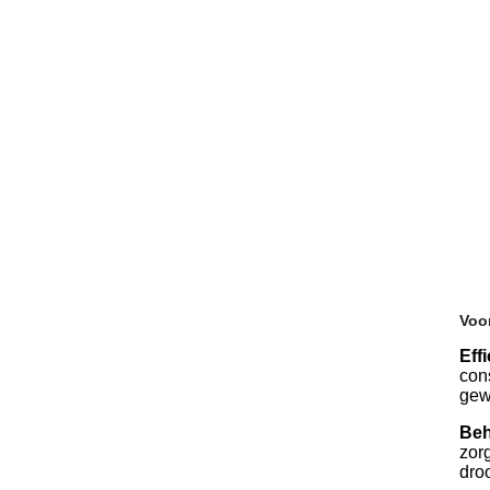
Voo
Eff
con
gew
Beh
zor
dro