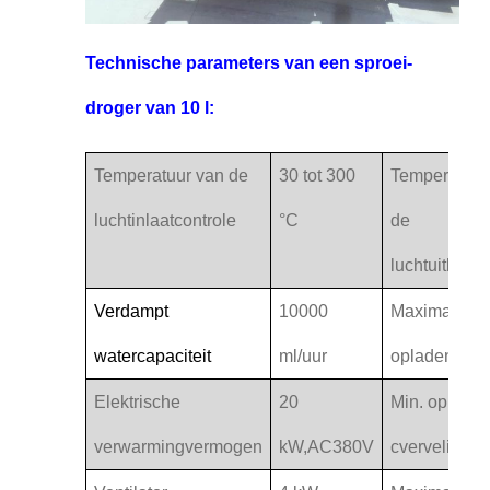
Technische parameters van een sproei-
droger van 10 l:
Temperatuur van de
30 tot 300
Temperatuur
luchtinlaat
controle
°C
de
luchtuitlaat
co
Verdampt
10000
Maximaal
water
capaciteit
ml/uur
opladen
capa
Elektrische
20
Min. oplade
verwarming
vermogen
kW,
AC380V
c
verveling