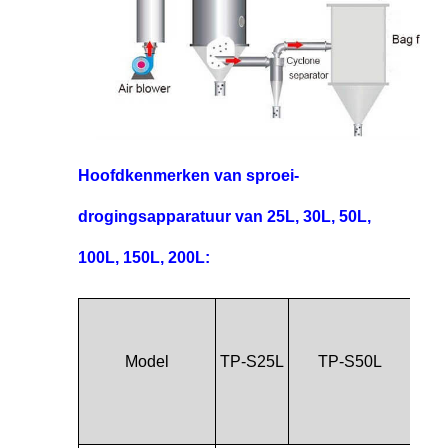
Hoofdkenmerken van sproei-
drogingsapparatuur van 25L, 30L, 50L,
100L, 150L, 200L:
T
Model
TP-S25L
TP-S50L
S1