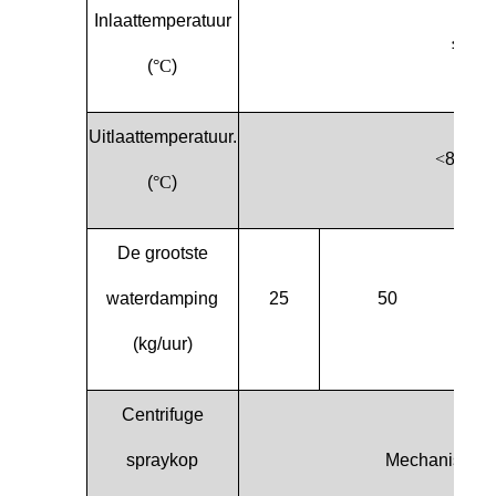
Inlaattemperatuur
≤ 35
(
°C
)
Uitlaattemperatuur.
<
80 tot
(
°C
)
De grootste
waterdamping
25
50
1
(kg/uur)
Centrifuge
spraykop
Mechanische 