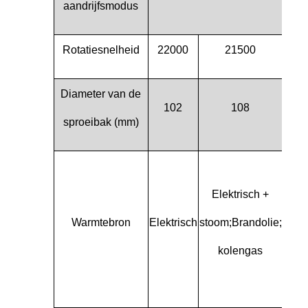
aandrijfsmodus
Rotatiesnelheid
22000
21500
18
Diameter van de
102
108
1
sproeibak (mm)
Elektrisch +
Elekt
Warmtebron
Elektrisch
stoom;
Brandolie;
+ s
kolengas