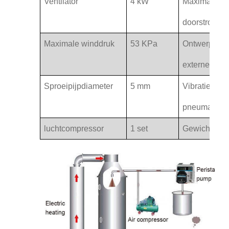
Ventilator
4 kW
Maximale
doorstromin
Maximale winddruk
53 KPa
Ontwerp
externe
afmet
Sproeipijp
diameter
5 mm
Vibratie
pneumatisch
luchtcompressor
1 set
Gewicht