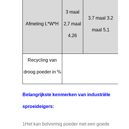
3 maal
3.7 maal 3.2
Afmeting L*W*H
2,7 maal
4.6*
maal 5.1
4.26
Recycling van
≥ 9
droog poeder in %
Belangrijkste kenmerken van industriële
sproeideigers:
1Het kan bolvormig poeder met een goede