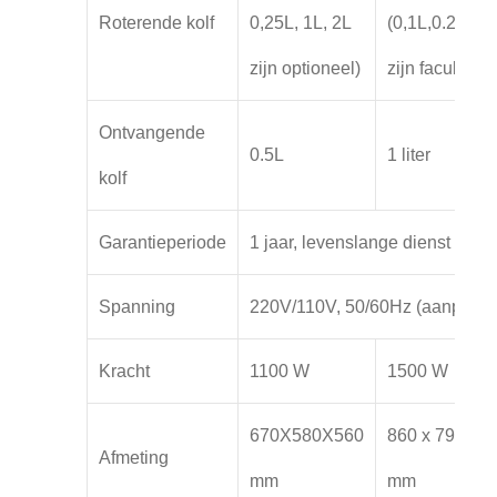
Roterende kolf
0,25L, 1L, 2L
(0,1L,0.25L,0
zijn optioneel)
zijn facultatief
Ontvangende
0.5L
1 liter
kolf
Garantieperiode
1 jaar, levenslange dienst
Spanning
220V/110V, 50/60Hz (aanpasba
Kracht
1100 W
1500 W
670X580X560
860 x 795 x 6
Afmeting
mm
mm