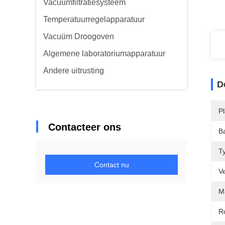
Vacuümfiltratiesysteem
Temperatuurregelapparatuur
Vacuüm Droogoven
Algemene laboratoriumapparatuur
Andere uitrusting
D
P
Contacteer ons
B
T
Contact nu
V
Ma
Ro