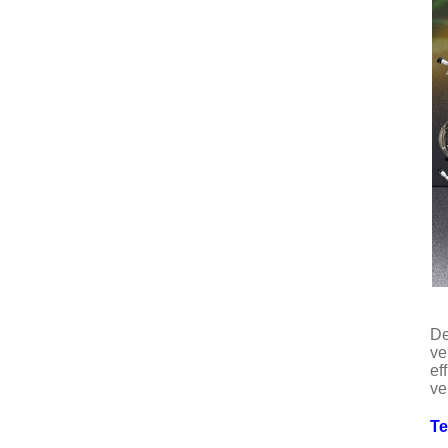
D
ve
ef
ve
Te