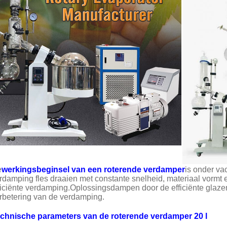
e
werkingsbeginsel van een roterende verdamper
is onder va
rdamping fles draaien met constante snelheid, materiaal vormt e
ficiënte verdamping.Oplossingsdampen door de efficiënte glazen
rbetering van de verdamping.
chnische parameters van de roterende verdamper 20 l