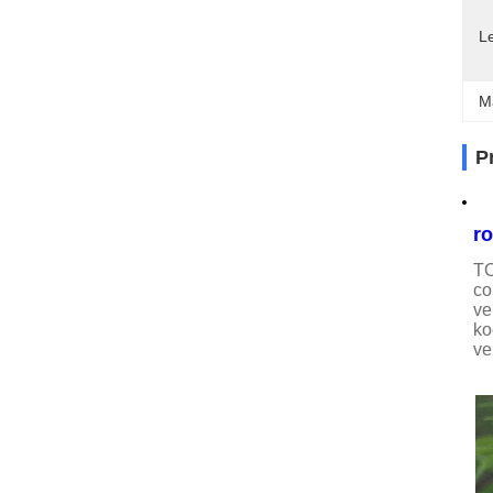
Le
M
P
ro
TO
co
ve
ko
ve