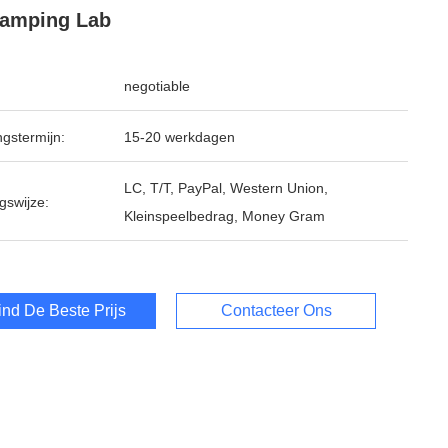
damping Lab
negotiable
ngstermijn:
15-20 werkdagen
LC, T/T, PayPal, Western Union,
gswijze:
Kleinspeelbedrag, Money Gram
ind De Beste Prijs
Contacteer Ons