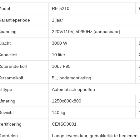
Model
RE-5210
arantieperiode
1 jaar
Spanning
220V/110V, 50/60Hz (aanpasbaar)
racht
3000 W
apaciteit
10 liter
oterende kolf
10L / F95
erzamelkolf
5L, bodemontlading
ifttype
Automatisch opheffen
fmeting
1250x800x800
Gewicht
140 kg
ertificering
CE/ISO9001
Voordelen
Lange levensduur, gemakkelijk te bedienen,