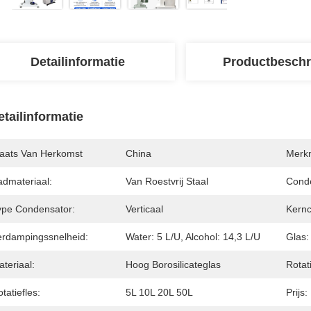
Detailinformatie
Productbeschr
etailinformatie
laats Van Herkomst
China
Merk
admateriaal:
Van Roestvrij Staal
Cond
ype Condensator:
Verticaal
Kern
erdampingssnelheid:
Water: 5 L/u, Alcohol: 14,3 L/u
Glas:
teriaal:
Hoog Borosilicateglas
Rotat
tatiefles:
5L 10L 20L 50L
Prijs: