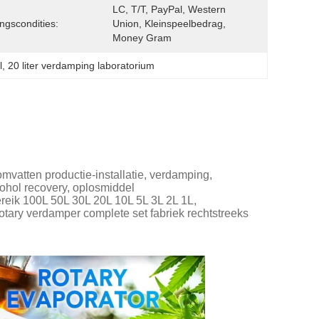
LC, T/T, PayPal, Western 
ingscondities:
Union, Kleinspeelbedrag, 
Money Gram
l
, 
20 liter verdamping laboratorium
vatten productie-installatie, verdamping,
cohol recovery, oplosmiddel
reik 100L 50L 30L 20L 10L 5L 3L 2L 1L,
otary verdamper complete set fabriek rechtstreeks