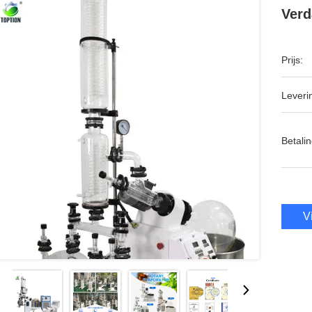
Ver
Prijs:
Leveri
Betalin
V