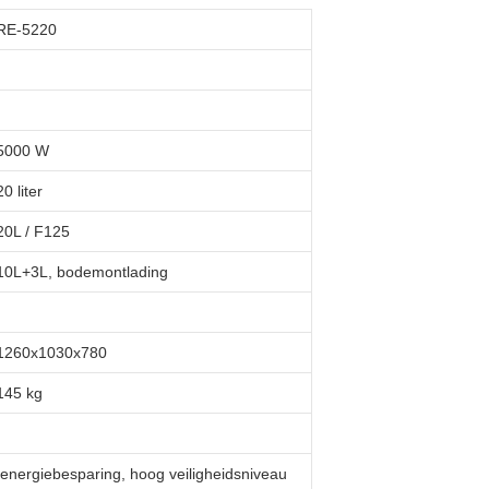
RE-5220
5000 W
20 liter
20L / F125
10L+3L, bodemontlading
1260x1030x780
145 kg
 energiebesparing, hoog veiligheidsniveau