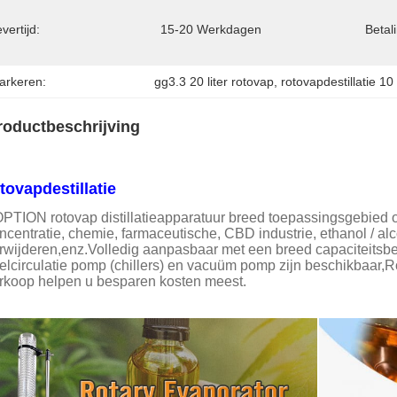
vertijd:
15-20 Werkdagen
Betal
arkeren:
gg3.3 20 liter rotovap
, 
rotovapdestillatie 10 
roductbeschrijving
tovapdestillatie
PTION rotovap distillatieapparatuur breed toepassingsgebied om
ncentratie, chemie, farmaceutische, CBD industrie, ethanol / al
rwijderen,enz.Volledig aanpasbaar met een breed capaciteitsbe
elcirculatie pomp (chillers) en vacuüm pomp zijn beschikbaar,R
rkoop helpen u besparen kosten meest.