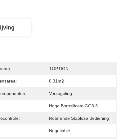
ijving
naam
TOPTION
ensarea:
0.31m2
componenten:
Verzegeling
Hoge Borosilicate GG3.3
iecontrole:
Roterende Staploze Bediening
Negotiable