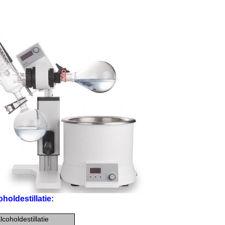
oldestillatie:
oholdestillatie