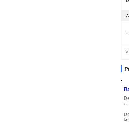
T
V
Le
M
P
Ro
De
ef
De
ko