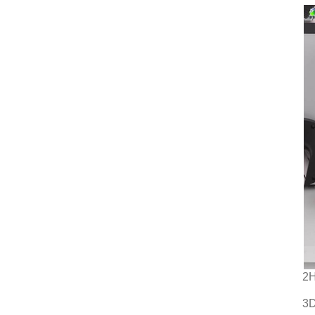
2H
3D