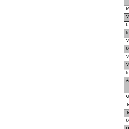
M
V
L
I
V
B
V
V
I
A
G
T
T
B
U