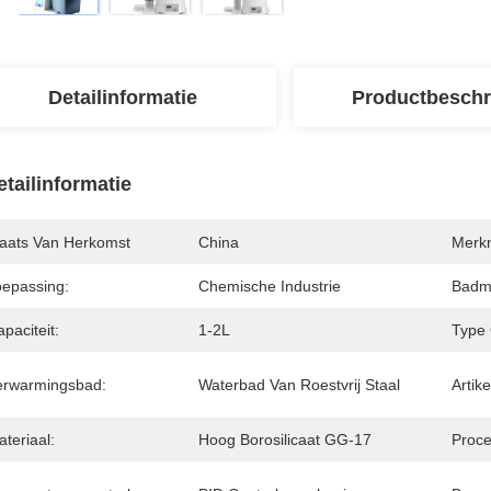
Detailinformatie
Productbeschr
etailinformatie
laats Van Herkomst
China
Merk
oepassing:
Chemische Industrie
Badma
paciteit:
1-2L
Type 
erwarmingsbad:
Waterbad Van Roestvrij Staal
Artike
teriaal:
Hoog Borosilicaat GG-17
Proce