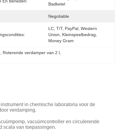
n En Beneden:
Badketel
Negotiable
LC, T/T, PayPal, Western 
ingscondities:
Union, Kleinspeelbedrag, 
Money Gram
e
, 
Roterende verdamper van 2 l
, 
instrument in chemische laboratoria voor de
 door verdamping.
cuümpomp, vacuümcontroller en circulerende
ed scala van toepassingen.