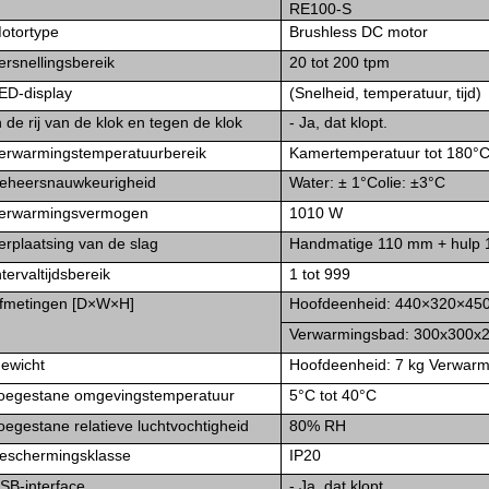
RE100-S
otortype
Brushless DC motor
ersnellingsbereik
20 tot 200 tpm
ED-display
(Snelheid, temperatuur, tijd)
n de rij van de klok en tegen de klok
- Ja, dat klopt.
erwarmingstemperatuurbereik
Kamertemperatuur tot 180
°
eheersnauwkeurigheid
Water: ± 1
°C
olie: ±3
°C
erwarmingsvermogen
1010 W
erplaatsing van de slag
Handmatige 110 mm + hulp
ntervaltijdsbereik
1 tot 999
fmetingen [D×W×H]
Hoofdeenheid: 440×320×45
Verwarmingsbad: 300x300x
ewicht
Hoofdeenheid: 7 kg Verwarm
oegestane omgevingstemperatuur
5°C tot 40°C
oegestane relatieve luchtvochtigheid
80% RH
eschermingsklasse
IP20
SB-interface
- Ja, dat klopt.