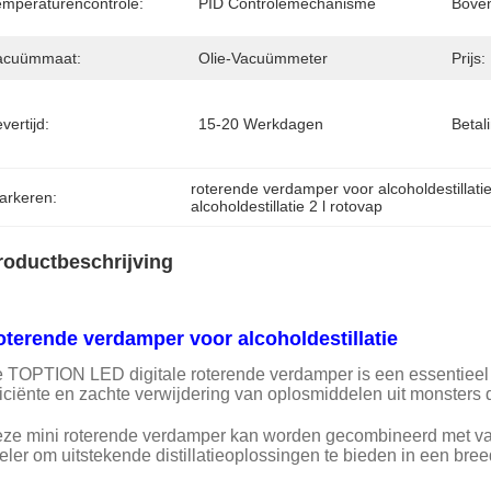
emperaturencontrole:
PID Controlemechanisme
Bove
acuümmaat:
Olie-Vacuümmeter
Prijs:
vertijd:
15-20 Werkdagen
Betal
roterende verdamper voor alcoholdestillati
arkeren:
alcoholdestillatie 2 l rotovap
roductbeschrijving
terende verdamper voor alcoholdestillatie
 TOPTION LED digitale roterende verdamper is een essentieel 
ficiënte en zachte verwijdering van oplosmiddelen uit monsters
ze mini roterende verdamper kan worden gecombineerd met va
eler om uitstekende distillatieoplossingen te bieden in een bre