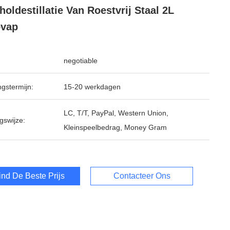
holdestillatie Van Roestvrij Staal 2L
ovap
negotiable
ngstermijn:
15-20 werkdagen
LC, T/T, PayPal, Western Union,
gswijze:
Kleinspeelbedrag, Money Gram
ind De Beste Prijs
Contacteer Ons