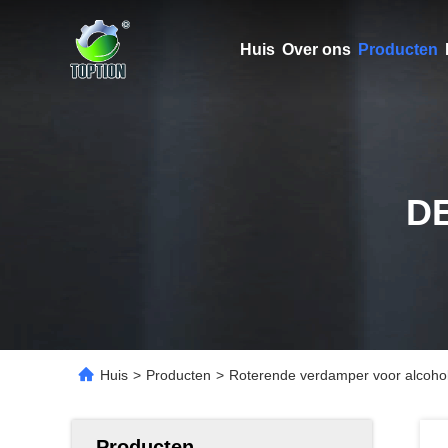
Huis
Over ons
Producten
D
Huis
>
Producten
>
Roterende verdamper voor alcoholde
Producten