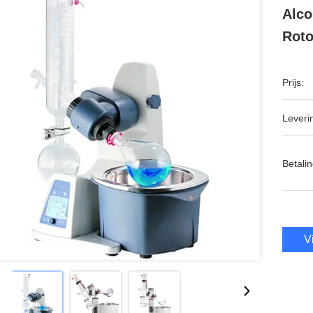
Alco
Rot
Prijs:
Leveri
Betalin
V