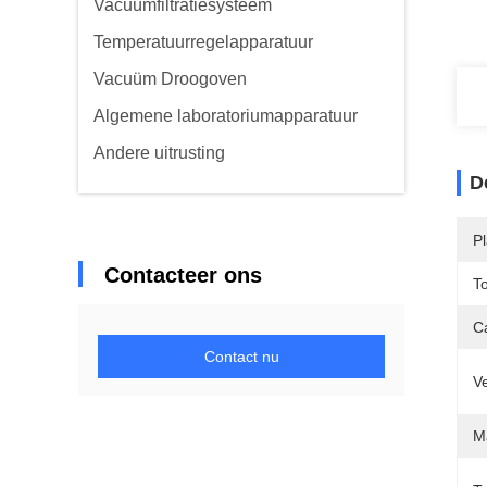
Vacuümfiltratiesysteem
Temperatuurregelapparatuur
Vacuüm Droogoven
Algemene laboratoriumapparatuur
Andere uitrusting
D
P
Contacteer ons
T
Ca
Contact nu
V
Ma