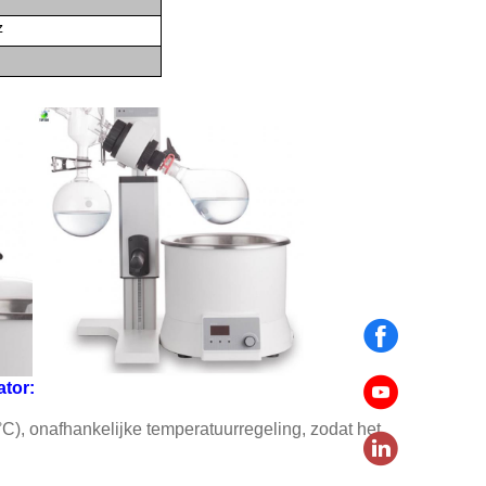
z
tor:
), onafhankelijke temperatuurregeling, zodat het