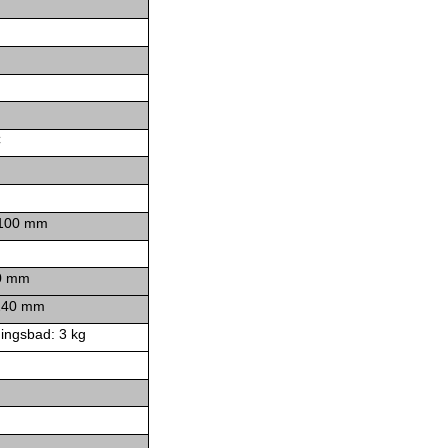
C
 100 mm
0 mm
240 mm
ingsbad: 3 kg