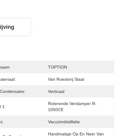
ijving
naam
TOPTION
teriaal:
Van Roestvrij Staal
Condensator:
Verticaal
Roterende Verdamper R-
l 1:
1050CE
s:
Vacuümdistillatie
Handmatige Op En Neer Van 