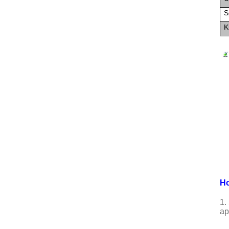
S
K
Ho
1.
ap