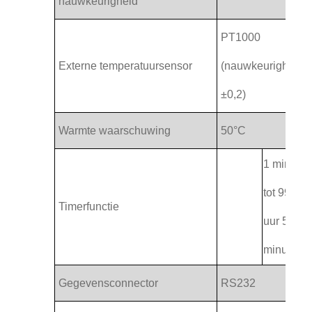
nauwkeurigheid
PT1000
Externe temperatuursensor
(nauwkeurigheid
±0,2)
Warmte waarschuwing
50°C
1 minuut
tot 99
Timerfunctie
uur 59
minuten
Gegevensconnector
RS232