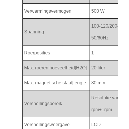
Verwarmingsvermogen
500 W
100-120/200-240
Spanning
50/60Hz
Roerposities
1
Max. roeren hoeveelheid[H2O]
20 liter
Max. magnetische staaf[lengte]
80 mm
Resolutie van 100
Versnellingsbereik
rpm±1rpm
Versnellingsweergave
LCD