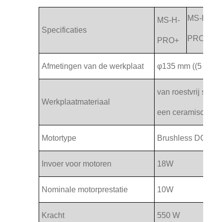
MS-H-
MS-H-
Specificaties
PROT
PRO+
Afmetingen van de werkplaat
φ135 mm ((5 inch)
van roestvrij staal
Werkplaatmateriaal
een ceramische d
Motortype
Brushless DC mot
Invoer voor motoren
18W
Nominale motorprestatie
10W
Kracht
550 W