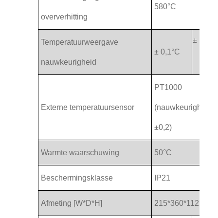
580°C
oververhitting
± 1°C
Temperatuurweergave
± 0,1°C
nauwkeurigheid
PT1000
Externe temperatuursensor
(nauwkeurigheid
±0,2)
Warmte waarschuwing
50°C
Beschermingsklasse
IP21
Afmeting [W*D*H]
215*360*112 mm