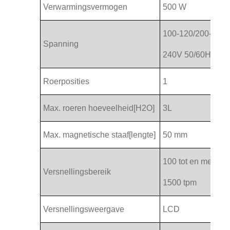
Verwarmingsvermogen
500 W
100-120/200-
Spanning
240V 50/60Hz
Roerposities
1
Max. roeren hoeveelheid[H2O]
3L
Max. magnetische staaf[lengte]
50 mm
100 tot en met
Versnellingsbereik
1500 tpm
Versnellingsweergave
LCD