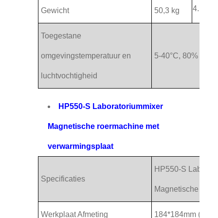
4.5 kg
Gewicht
50,3 kg
Toegestane
omgevingstemperatuur en
5-40°C, 80% RH
luchtvochtigheid
HP550-S Laboratoriummixer
Magnetische roermachine met
verwarmingsplaat
HP550-S Lab-mix
Specificaties
Magnetische roer
Werkplaat Afmeting
184*184mm ((7 in