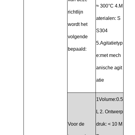
≈ 300°C 4.M
richtlijn
aterialen: S
wordt het
S304
volgende
5.Agitatietyp
bepaald:
e:met mech
anische agit
atie
1Volume:0.5
L 2. Ontwerp
Voor de
druk: < 10 M