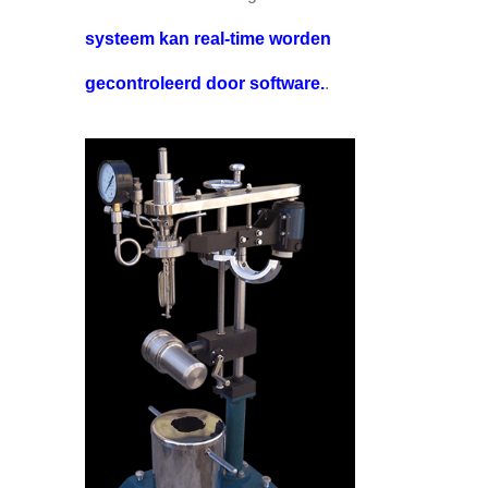
systeem kan real-time worden
gecontroleerd door software.
.