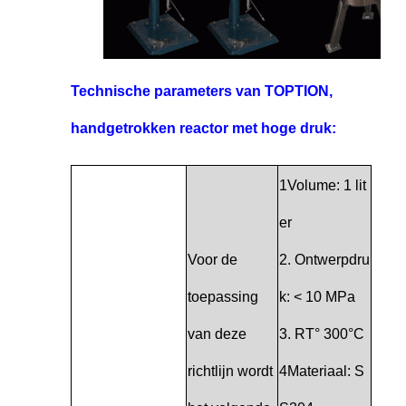
Technische parameters van TOPTION,
handgetrokken reactor met hoge druk:
1Volume: 1 lit
er
Voor de
2. Ontwerpdru
toepassing
k: < 10 MPa
van deze
3. RT° 300°C
richtlijn wordt
4Materiaal: S