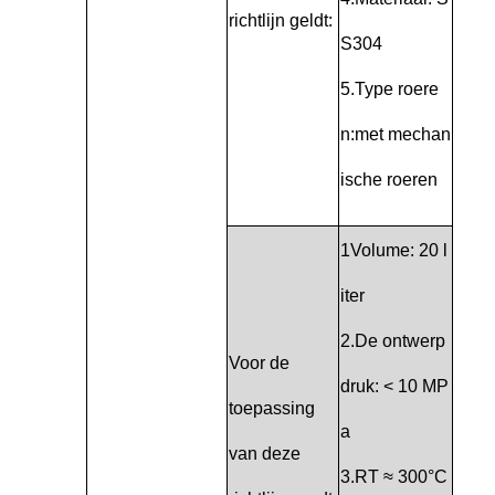
richtlijn geldt:
S304
5.Type roere
n:met mechan
ische roeren
1Volume: 20 l
iter
2.De ontwerp
Voor de
druk: < 10 MP
toepassing
a
van deze
3.RT ≈ 300°C