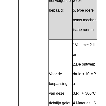
het volgende
S304
bepaald:
5. type roere
n:met mechan
ische roeren
1Volume: 2 lit
er
2.De ontwerp
Voor de
druk: < 10 MP
toepassing
a
van deze
3.RT ≈ 300°C
richtlijn geldt
4.Materiaal: S