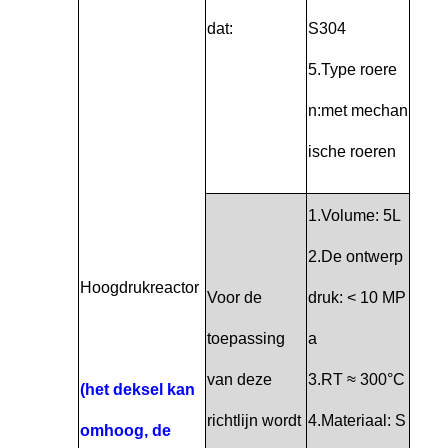
dat:
S304
5.Type roere
n:met mechan
ische roeren
1.Volume: 5L
2.De ontwerp
Hoogdrukreactor
Voor de
druk: < 10 MP
toepassing
a
van deze
3.RT ≈ 300°C
(het deksel kan
richtlijn wordt
4.Materiaal: S
omhoog, de