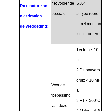
het volgende
S304
De reactor kan
bepaald:
5.Type roere
niet draaien.
n:met mechan
de vergoeding)
ische roeren
1Volume: 10 l
iter
2.De ontwerp
druk: < 10 MP
Voor de
a
toepassing
3.RT ≈ 300°C
van deze
4.Materiaal: S