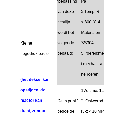
toepassing
Pa
van deze
3.Temp: RT
richtlijn
≈ 300 °C 4.
wordt het
Materialen:
volgende
SS304
Kleine
bepaald:
5. roeren:me
hogedrukreactor
t mechanisc
he roeren
(het deksel kan
opstijgen, de
1Volume: 1L
reactor kan
De in punt 1
2. Ontwerpd
draai, zonder
bedoelde
ruk: < 10 MP