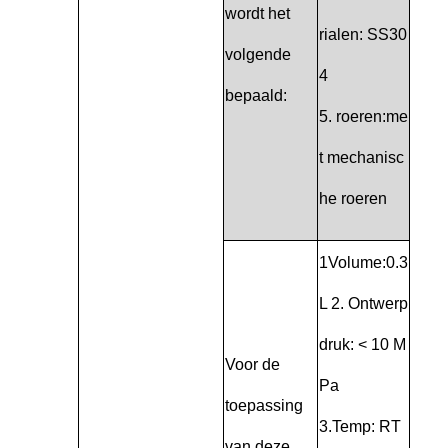
wordt het
rialen: SS30
volgende
4
bepaald:
5. roeren:me
t mechanisc
he roeren
1Volume:0.3
L 2. Ontwerp
druk: < 10 M
Voor de
Pa
toepassing
3.Temp: RT
van deze