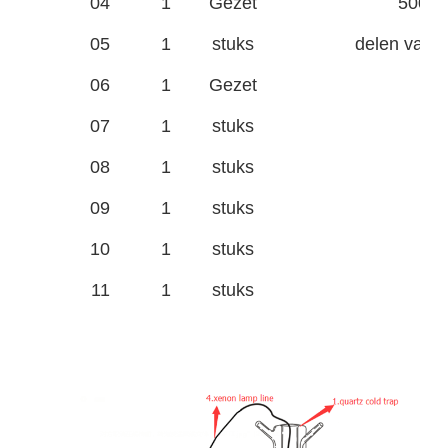
04
1
Gezet
500 ml
05
1
stuks
delen van k
06
1
Gezet
Ca
07
1
stuks
08
1
stuks
09
1
stuks
10
1
stuks
11
1
stuks
V