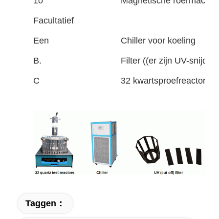
10
Magnetische roermachine 
Facultatief
Een
Chiller voor koeling
B.
Filter ((er zijn UV-snijd
C
32 kwartsproefreactoren 
Taggen：