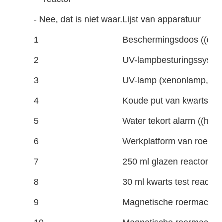
- Nee, dat is niet waar.
Lijst van apparatuur
1
Beschermingsdoos ((die u
2
UV-lampbesturingssystee
3
UV-lamp (xenonlamp, met
4
Koude put van kwarts ((
5
Water tekort alarm ((het 
6
Werkplatform van roestvri
7
250 ml glazen reactor ((e
8
30 ml kwarts test reactor 
9
Magnetische roermachine