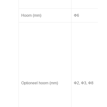
Hoorn (mm)
Φ6
Φ
Optioneel hoorn (mm)
Φ2, Φ3, Φ8
Φ2