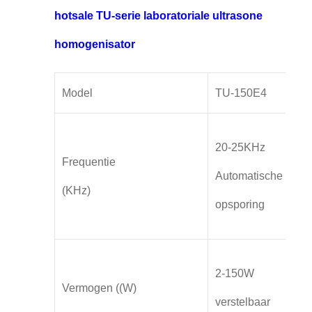
hotsale TU-serie laboratoriale ultrasone
homogenisator
Model
TU-150E4
TU
20-25KHz
20
Frequentie
Automatische
Au
(KHz)
opsporing
op
2-150W
5-
Vermogen ((W)
verstelbaar
ve