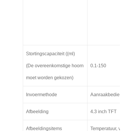
Stortingscapaciteit ((ml)
(De overeenkomstige hoorn
0.1-150
0.
moet worden gekozen)
Invoermethode
Aanraakbediening
Afbeelding
4.3 inch TFT
Afbeeldingsitems
Temperatuur, vermoge