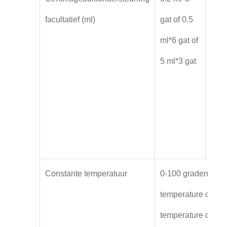
facultatief (ml)
gat of 0.5
gat 
ml*6 gat of
ml*1
5 ml*3 gat
of 1
ml*1
of 5
gat
Constante temperatuur
0-100 graden Cels
temperature circul
temperature circula