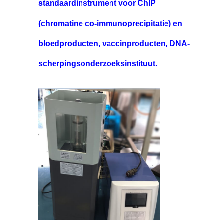
standaardinstrument voor ChIP
(chromatine co-immunoprecipitatie) en
bloedproducten, vaccinproducten, DNA-
scherpingsonderzoeksinstituut.