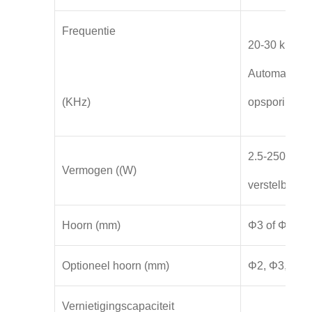
Frequentie
20-30 kHz
Automatisch
(KHz)
opsporing
2.5-250W
Vermogen ((W)
verstelbaar
Hoorn (mm)
Φ3 of Φ5
Optioneel hoorn (mm)
Φ2, Φ3, Φ6
Vernietigingscapaciteit