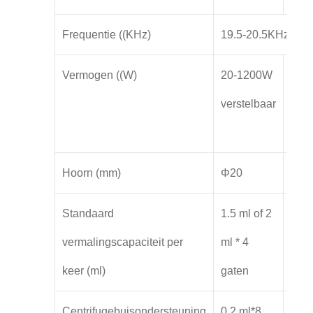
Frequentie ((KHz)
19.5-20.5KHz Auto
Vermogen ((W)
20-1200W
100-
verstelbaar
220
vers
Hoorn (mm)
Φ20
Φ60
Standaard
1.5 ml of 2
1.5 
vermalingscapaciteit per
ml * 4
ml*
keer (ml)
gaten
gate
Centrifugebuisondersteuning
0.2 ml*8
0.5 