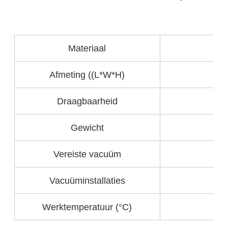
Materiaal
Afmeting ((L*W*H)
Draagbaarheid
me
Gewicht
Vereiste vacuüm
Ul
Vacuüminstallaties
Werktemperatuur (°C)