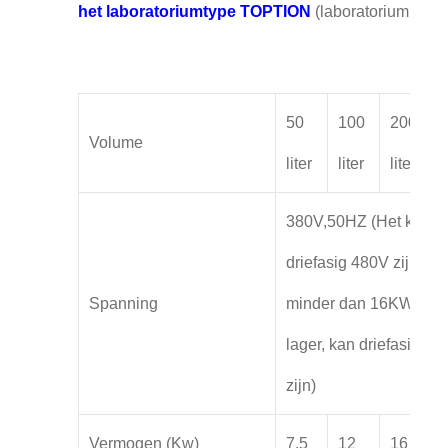
het laboratoriumtype TOPTION
(laboratorium
50
100
200
Volume
liter
liter
liter
l
380V,50HZ (Het kan o
driefasig 480V zijn,
Spanning
minder dan 16KW en
lager, kan driefasig 22
zijn)
Vermogen (Kw)
7.5
12
16