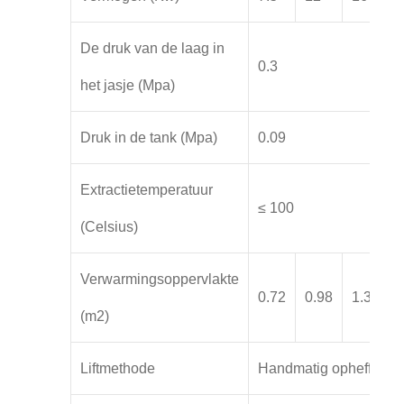
De druk van de laag in
0.3
het jasje (Mpa)
Druk in de tank (Mpa)
0.09
Extractietemperatuur
≤ 100
(Celsius)
Verwarmingsoppervlakte
0.72
0.98
1.38
(m2)
Liftmethode
Handmatig opheffen