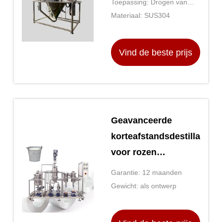
Toepassing: Drogen van
vloeibare materialen
Materiaal: SUS304
Vind de beste prijs
Geavanceerde
korteafstandsdestillatiea
voor rozen
essentiële olie met
Garantie: 12 maanden
een
Gewicht: als ontwerp
temperatuurbereik
van 20-200°C