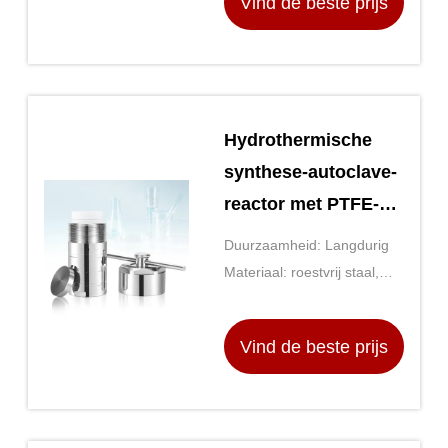
Vind de beste prijs
Hydrothermische
synthese-autoclave-
reactor met PTFE-
gevoerde vat
Duurzaamheid: Langdurig
Materiaal: roestvrij staal,
PTFE
Vind de beste prijs