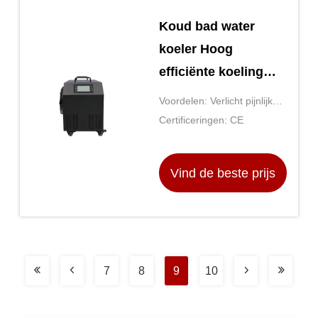
Koud bad water
koeler Hoog
efficiënte koeling
voor koude duik
Voordelen: Verlicht pijnlijke
spieren, vermindert
Certificeringen: CE
ontstekingen, bevordert
ontspanning
Vind de beste prijs
7
8
9
10