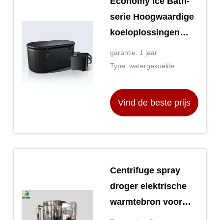
Economy Ice Bath-
serie Hoogwaardige
koeloplossingen
voor uw
garantie: 1 jaar
bedrijfsbehoeften
Type: watergekoelde
Vind de beste prijs
Centrifuge spray
droger elektrische
warmtebron voor
poeder 100kg