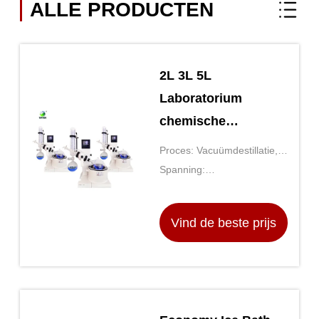
ALLE PRODUCTEN
2L 3L 5L
Laboratorium
chemische
roterende
Proces: Vacuümdestillatie,
verdamping
roterende, andere
Spanning:
apparatuur Vacuüm
220V/50HZ,220V/110V
roterende verdamper
Vind de beste prijs
voor laboratorium