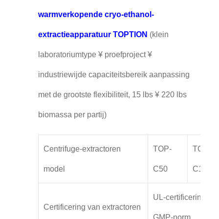
warmverkopende cryo-ethanol-
extractieapparatuur TOPTION
(klein
laboratoriumtype ¥ proefproject ¥
industriewijde capaciteitsbereik aanpassing
met de grootste flexibiliteit, 15 lbs ¥ 220 lbs
biomassa per partij)
Centrifuge-extractoren
TOP-
TOP-
model
C50
C110
UL-certificering,
Certificering van extractoren
GMP-norm