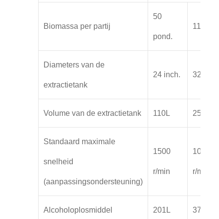
50
Biomassa per partij
110 lbs
pond.
Diameters van de
24 inch.
32 inch
extractietank
Volume van de extractietank
110L
251L
Standaard maximale
1500
1000
snelheid
r/min
r/min
(aanpassingsondersteuning)
Alcoholoplosmiddel
201L
377L