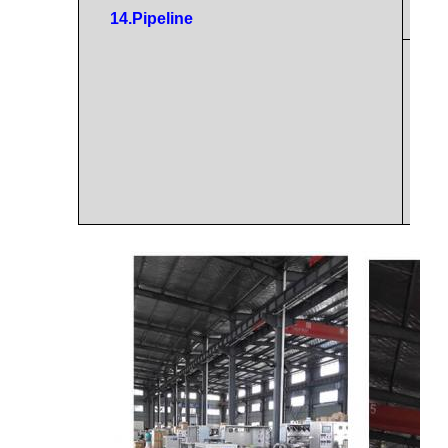
14.
Pipeline
2)
ei
e
ri