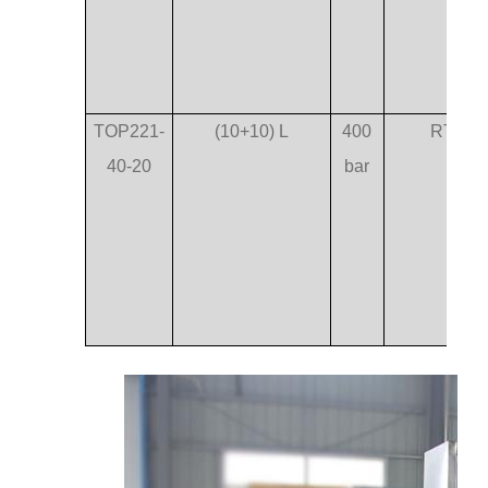
TOP221-
(10+10) L
400
RT-75
40-20
bar