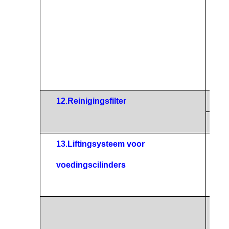
an
n
eg
u
12.
Reinigingsfilter
Mater
Speci
13.
Liftingsysteem voor
Het h
voedingscilinders
voorz
laden
1)
i