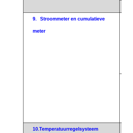
Maxi
9.
Stroommeter en cumulatieve
Speci
meter
Digit
beel
10.
Temperatuurregelsysteem
Behe