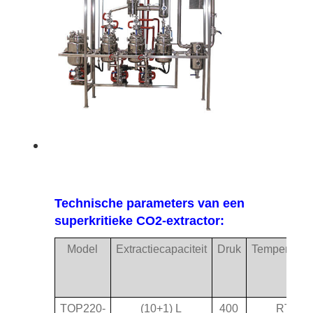
Technische parameters van een
superkritieke CO2-extractor:
Model
Extractiecapaciteit
Druk
Temperatuur
TOP220-
(10+1) L
400
RT-75