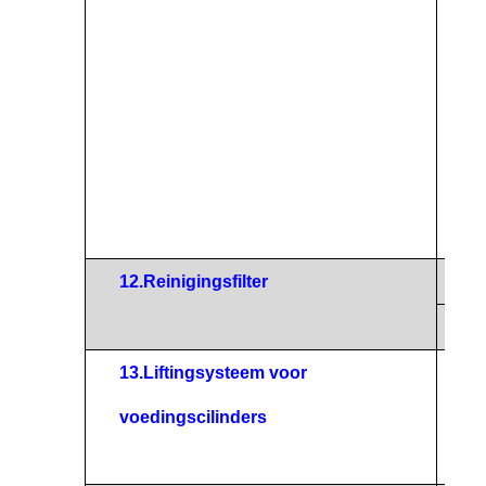
a
v
b
r
w
12.
Reinigingsfilter
Mater
Speci
13.
Liftingsysteem voor
Het h
voedingscilinders
voorz
laden