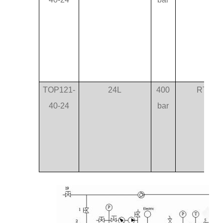
TOP121-
24L
400
RT-75
40-24
bar