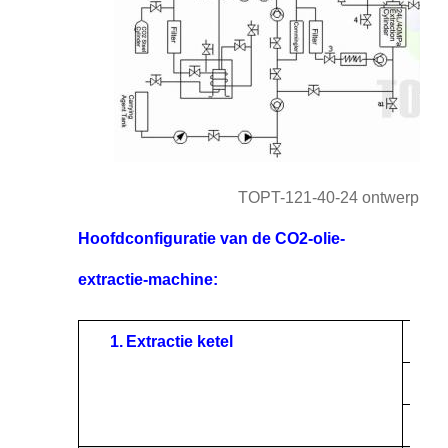
TOPT-121-40-24 ontwerp van d
Hoofdconfiguratie van de CO2-olie-
extractie-machine:
1.
Extractie ketel
Mater
Volu
Maxi