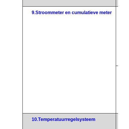
Maxi
9.
Stroommeter en cumulatieve meter
Speci
Digit
beel
10.
Temperatuurregelsysteem
Behe