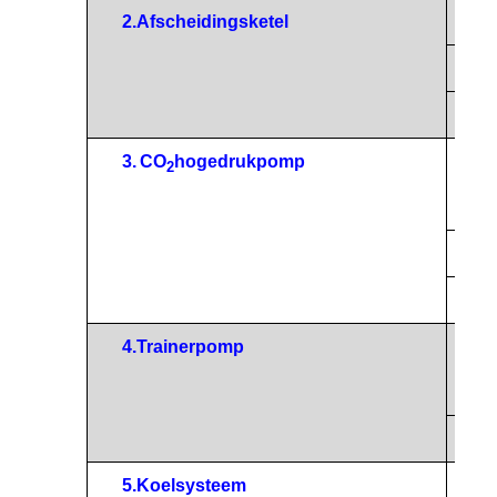
2.
Afscheidingsketel
Mater
Volu
Maxi
3.
CO
hogedrukpomp
Stroo
2
plunj
Maxi
Pomp
4.
Trainerpomp
Stroo
zuige
Maxi
5.
Koelsysteem
Koelc