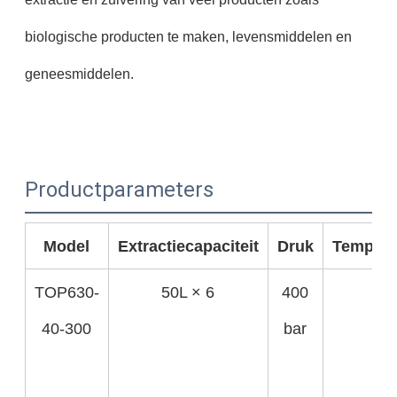
biologische producten te maken, levensmiddelen en
geneesmiddelen.
Productparameters
Model
Extractiecapaciteit
Druk
Tempera
TOP630-
50L × 6
400
RT
40-300
bar